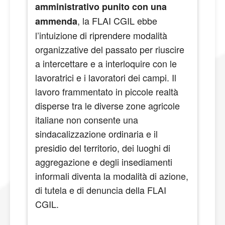
amministrativo punito con una
, la FLAI CGIL ebbe
ammenda
l’intuizione di riprendere modalità
organizzative del passato per riuscire
C
a intercettare e a interloquire con le
re
lavoratrici e i lavoratori dei campi. Il
lavoro frammentato in piccole realtà
disperse tra le diverse zone agricole
Ca
italiane non consente una
na
sindacalizzazione ordinaria e il
ag
presidio del territorio, dei luoghi di
mo
aggregazione e degli insediamenti
sf
informali diventa la modalità di azione,
la
di tutela e di denuncia della FLAI
co
CGIL.
ci
Cg