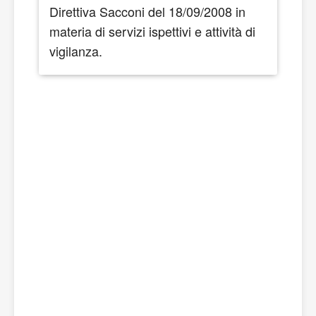
Direttiva Sacconi del 18/09/2008 in
re
materia di servizi ispettivi e attività di
do
vigilanza.
e 
su
re
ag
Na
e 
ca
la
la
in
de
tu
mi