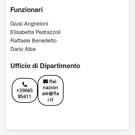
Funzionari
Giusi Angheloni
Elisabetta Pedrazzoli
Raffaele Benedetto
Dario Alba
Ufficio di Dipartimento
flai-
nazion
+39065
ale@fla
85611
i.it