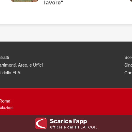
lavoro”
ratti
Soli
rtimenti, Aree, e Uffici
Sind
i della FLAI
Con
3 Roma
alazioni