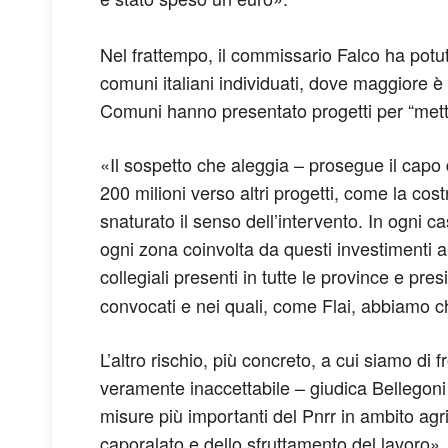
Nel frattempo, il commissario Falco ha potuto
comuni italiani individuati, dove maggiore è l
Comuni hanno presentato progetti per “mett
«Il sospetto che aleggia – prosegue il capo 
200 milioni verso altri progetti, come la c
snaturato il senso dell’intervento. In ogni 
ogni zona coinvolta da questi investimenti a
collegiali presenti in tutte le province e pres
convocati e nei quali, come Flai, abbiamo c
L’altro rischio, più concreto, a cui siamo d
veramente inaccettabile – giudica Bellegoni
misure più importanti del Pnrr in ambito agr
caporalato e dello sfruttamento del lavoro»