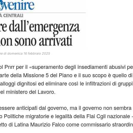
ione di domenica 16 febbraio 2025
 col Pnrr per il «superamento degli insediamenti abusivi p
arte della Missione 5 del Piano e il suo scopo è quello di 
lloggi dignitosi ed eliminare così le infiltrazioni di gruppi 
el ministero del Lavoro.
essere anticipati dal governo, ma il governo non sembra 
 Politiche migratorie e legalità della Flai Cgil nazionale
refetto di Latina Maurizio Falco come commissario straord