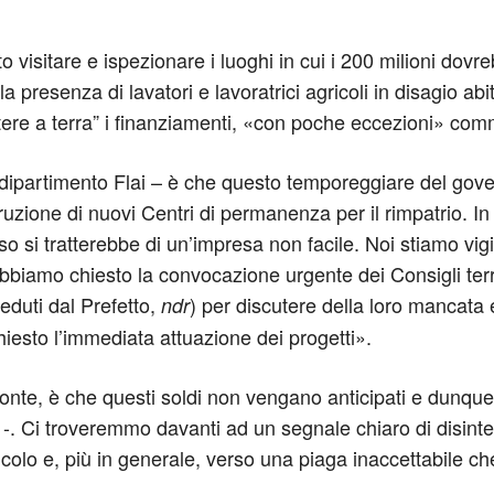
 visitare e ispezionare i luoghi in cui i 200 milioni dovr
a presenza di lavatori e lavoratrici agricoli in disagio abit
ere a terra” i finanziamenti, «con poche eccezioni» co
dipartimento Flai – è che questo temporeggiare del govern
ostruzione di nuovi Centri di permanenza per il rimpatrio
caso si tratterebbe di un’impresa non facile. Noi stiamo v
bbiamo chiesto la convocazione urgente dei Consigli terri
ieduti dal Prefetto,
) per discutere della loro mancata 
ndr
hiesto l’immediata attuazione dei progetti».
i fronte, è che questi soldi non vengano anticipati e dun
 -. Ci troveremmo davanti ad un segnale chiaro di disinte
icolo e, più in generale, verso una piaga inaccettabile ch
.