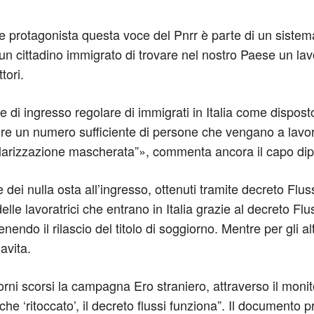
vede protagonista questa voce del Pnrr è parte di un siste
 un cittadino immigrato di trovare nel nostro Paese un la
ttori.
le di ingresso regolare di immigrati in Italia come dispos
ire un numero sufficiente di persone che vengano a lavor
egolarizzazione mascherata”», commenta ancora il capo dip
dei nulla osta all’ingresso, ottenuti tramite decreto Fluss
lle lavoratrici che entrano in Italia grazie al decreto Fluss
endo il rilascio del titolo di soggiorno. Mentre per gli altr
lavita.
iorni scorsi la campagna Ero straniero, attraverso il mon
che ‘ritoccato’, il decreto flussi funziona”. Il documento 