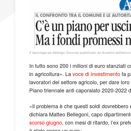
Il reportage da Albenga (Savona) pubblicato da Avvenire nell’ediz
In tutto sono 200 i milioni di euro stanziati
in agricoltura». La
voce di investimento
fa p
lavoratori del settore agricolo, per dare loro a
Piano triennale anti caporalato 2020-2022 d
«Il problema è che questi soldi dovrebbero 
dichiara Matteo Bellegoni, capo dipartimento
scorso giugno
, con mesi di ritardo, l’ex p
è stato speso un euro».