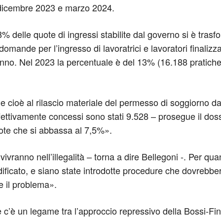
di dicembre 2023 e marzo 2024.
,8% delle quote di ingressi stabilite dal governo si è tra
e domande per l’ingresso di lavoratrici e lavoratori finalizz
anno. Nel 2023 la percentuale è del 13% (16.188 pratiche
e cioè al rilascio materiale del permesso di soggiorno da 
fettivamente concessi sono stati 9.528 – prosegue il dos
uote che si abbassa al 7,5%».
vranno nell’illegalità – torna a dire Bellegoni -. Per qua
ificato, e siano state introdotte procedure che dovrebbero 
re il problema».
he c’è un legame tra l’approccio repressivo della Bossi-Fin