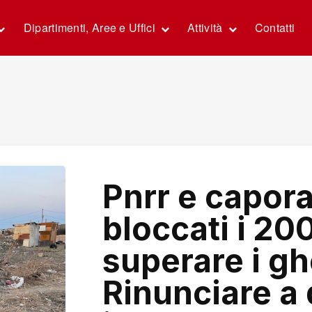
Dipartimenti, Aree e Uffici
Attività
Contatti
Pnrr e capora
bloccati i 200
superare i ghe
Rinunciare a