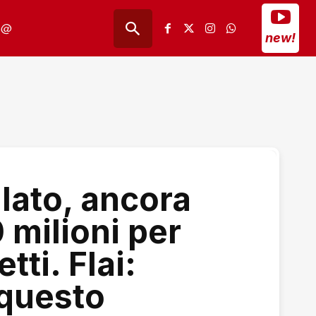
@
new!
lato, ancora
 milioni per
tti. Flai:
 questo