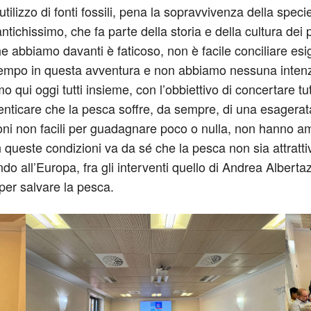
’utilizzo di fonti fossili, pena la sopravvivenza della sp
tichissimo, che fa parte della storia e della cultura dei
e abbiamo davanti è faticoso, non è facile conciliare es
 tempo in questa avventura e non abbiamo nessuna intenzi
qui oggi tutti insieme, con l’obbiettivo di concertare tutt
nticare che la pesca soffre, da sempre, di una esagerata
ioni non facili per guadagnare poco o nulla, non hanno amm
n queste condizioni va da sé che la pesca non sia attrat
do all’Europa, fra gli interventi quello di Andrea Albert
 per salvare la pesca.