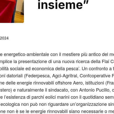
insieme”
0/2024
e energetico-ambientale con il mestiere più antico del m
plice la presentazione di una nuova ricerca della Flai Cg
bilità sociale ed economica della pesca’. Un confronto a tu
oni datoriali (Federpesca, Agci-Agritral, Confcoperativ
e delle energie rinnovabili offshore Aero, istituzioni (F
stero) e naturalmente il sindacato, con Antonio Pucillo, 
l’esistenza di parchi eolici marini con il quotidiano semp
one ecologica non può non riguardare un’organizzazione si
tione non è se le energie rinnovabili siano necessarie o