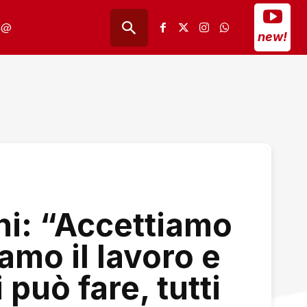
@
new!
ni: “Accettiamo
iamo il lavoro e
 può fare, tutti