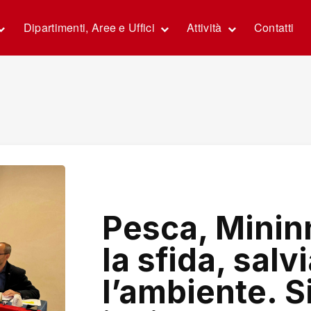
Dipartimenti, Aree e Uffici
Attività
Contatti
Pesca, Minin
la sfida, salv
l’ambiente. Si