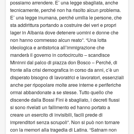
possiamo arrendere. E’ una legge sbagliata, anche
tecnicamente, perché non ha risolto alcun problema.
E’ una legge inumana, perché umilia le persone, che
sta addirittura portando a costruire dei veri e propri
lager in Albania dove detenere uomini e donne che
non hanno commesso alcun reato”. “Una lotta
ideologica e antistorica all’immigrazione che
manderà il governo in cortocircuito – scandisce
Mininni dal palco di piazza don Bosco – Perché, di
fronte alla crisi demografica in corso da anni, c’è un
disperato bisogno di lavoratrici e lavoratori, essenziali
anche per ripopolare molte aree interne e periferiche
ormai abbandonate a se stesse. Tutto quello che
discende dalla Bossi Fini è sbagliato, i decreti flussi
si sono rivelati un fallimento ed hanno portato a
creare un esercito di invisibili, facili prede di
imprenditori senza scrupoli”. Non si può non tornare
con la memori alla tragedia di Latina. “Satnam non