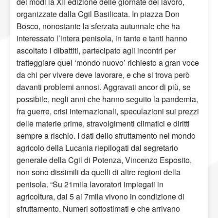
dei modi la XII edizione delle giornate del lavoro,
organizzate dalla Cgil Basilicata. In piazza Don
Bosco, nonostante la sferzata autunnale che ha
interessato l’intera penisola, in tante e tanti hanno
ascoltato i dibattiti, partecipato agli incontri per
tratteggiare quel ‘mondo nuovo’ richiesto a gran voce
da chi per vivere deve lavorare, e che si trova però
davanti problemi annosi. Aggravati ancor di più, se
possibile, negli anni che hanno seguito la pandemia,
fra guerre, crisi internazionali, speculazioni sui prezzi
delle materie prime, stravolgimenti climatici e diritti
sempre a rischio. I dati dello sfruttamento nel mondo
agricolo della Lucania riepilogati dal segretario
generale della Cgil di Potenza, Vincenzo Esposito,
non sono dissimili da quelli di altre regioni della
penisola. “Su 21mila lavoratori impiegati in
agricoltura, dai 5 ai 7mila vivono in condizione di
sfruttamento. Numeri sottostimati e che arrivano