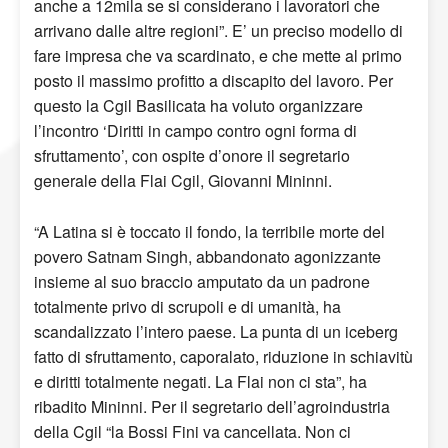
anche a 12mila se si considerano i lavoratori che
arrivano dalle altre regioni”. E’ un preciso modello di
fare impresa che va scardinato, e che mette al primo
posto il massimo profitto a discapito del lavoro. Per
questo la Cgil Basilicata ha voluto organizzare
l’incontro ‘Diritti in campo contro ogni forma di
sfruttamento’, con ospite d’onore il segretario
generale della Flai Cgil, Giovanni Mininni.
“A Latina si è toccato il fondo, la terribile morte del
povero Satnam Singh, abbandonato agonizzante
insieme al suo braccio amputato da un padrone
totalmente privo di scrupoli e di umanità, ha
scandalizzato l’intero paese. La punta di un iceberg
fatto di sfruttamento, caporalato, riduzione in schiavitù
e diritti totalmente negati. La Flai non ci sta”, ha
ribadito Mininni. Per il segretario dell’agroindustria
della Cgil “la Bossi Fini va cancellata. Non ci