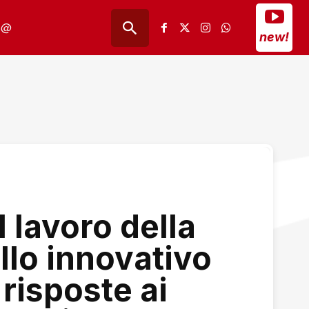
@
new!
l lavoro della
llo innovativo
risposte ai