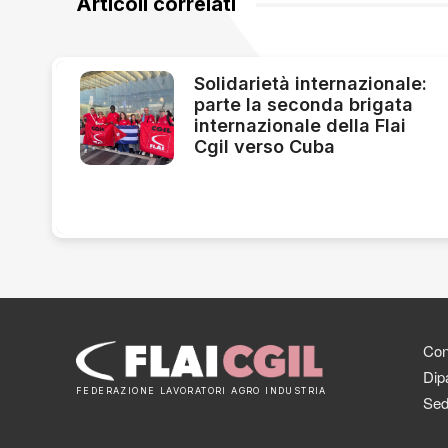
Articoli correlati
Solidarietà internazionale:
parte la seconda brigata
internazionale della Flai
Cgil verso Cuba
Cont
Dipa
FEDERAZIONE LAVORATORI AGRO INDUSTRIA
Sed