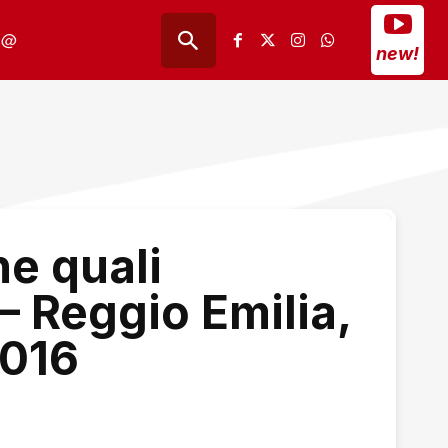
@
new!
e quali
– Reggio Emilia,
2016