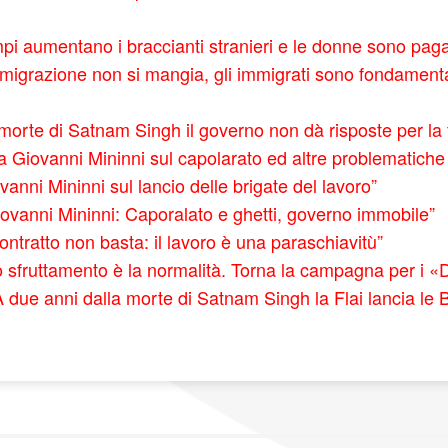
pi aumentano i braccianti stranieri
e le donne sono pagat
emigrazione non si mangia, gli immigr
ati sono fondamental
morte di Satnam Singh il governo non dà risposte per la tu
 a Giovanni Mininni sul capolarato ed altre problematiche c
ovanni Mininni sul lancio delle brigate del lavoro”
Giovanni Mininni: Caporalato e ghetti, governo immobile”
 contratto non basta: il lavoro è una paraschiavitù”
 sfruttamento è la normalità. Torna la campagna per i «D
A due anni dalla morte di Satnam Singh la Flai lancia le 