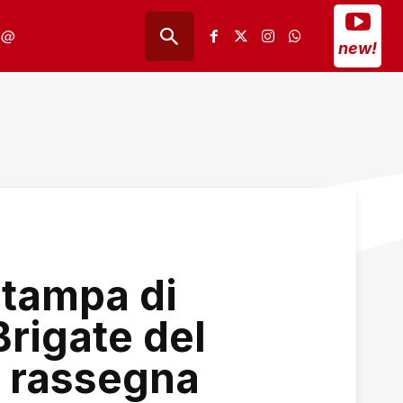
@
new!
tampa di
Brigate del
 rassegna