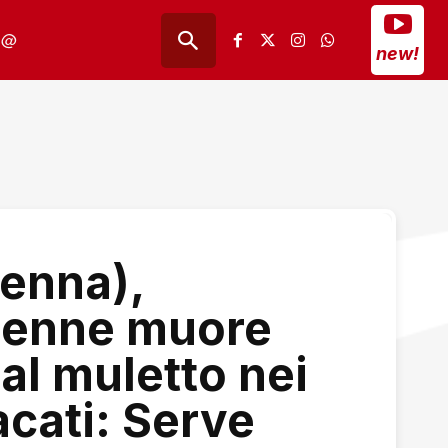
@
new!
venna),
8enne muore
al muletto nei
acati: Serve