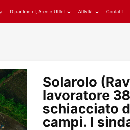
Dipartimenti, Aree e Uffici
Attività
Contatti
Solarolo (Ra
lavoratore 3
schiacciato d
campi. I sind