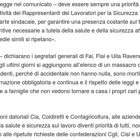
si legge nel comunicato – deve essere sempre una priorit
tività dei Rappresentanti dei Lavoratori per la Sicurezza T
rte sindacale, per garantire una presenza costante sul ter
ntive necessarie a tutela della salute e della sicurezza af
die simili si ripetano».
– dichiarano i segretari generali di Fai, Flai e Uila Rav
egli ultimi giorni si aggiungono all’elenco di un massacr
identi, perché di accidentale non hanno nulla, sono mort
rmazione obbligatoria e continua e il rispetto delle leggi 
i e a famiglie che non vedono tornare a casa i propri cari p
i datoriali Cia, Coldiretti e Confagricoltura, alle aziende 
hé la salute e sicurezza sul lavoro diventi priorità di tutti, 
alle ripetute richieste delle confederazioni Cgil, Cisl e Uil