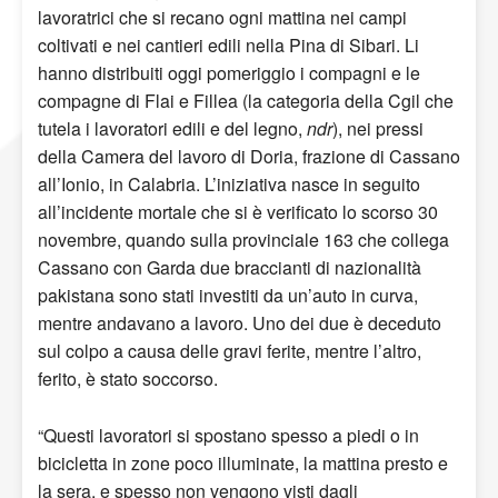
lavoratrici che si recano ogni mattina nei campi
coltivati e nei cantieri edili nella Pina di Sibari. Li
hanno distribuiti oggi pomeriggio i compagni e le
compagne di Flai e Fillea (la categoria della Cgil che
tutela i lavoratori edili e del legno,
ndr
), nei pressi
della Camera del lavoro di Doria, frazione di Cassano
all’Ionio, in Calabria. L’iniziativa nasce in seguito
all’incidente mortale che si è verificato lo scorso 30
novembre, quando sulla provinciale 163 che collega
Cassano con Garda due braccianti di nazionalità
pakistana sono stati investiti da un’auto in curva,
mentre andavano a lavoro. Uno dei due è deceduto
sul colpo a causa delle gravi ferite, mentre l’altro,
ferito, è stato soccorso.
“Questi lavoratori si spostano spesso a piedi o in
bicicletta in zone poco illuminate, la mattina presto e
la sera, e spesso non vengono visti dagli