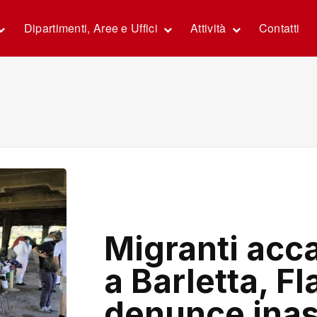
Dipartimenti, Aree e Uffici
Attività
Contatti
Migranti acc
a Barletta, Fl
denunce inas