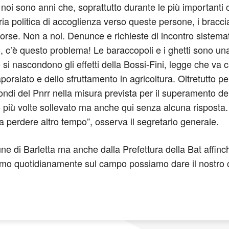
 noi sono anni che, soprattutto durante le più importanti 
politica di accoglienza verso queste persone, i braccianti
 forse. Non a noi. Denunce e richieste di incontro siste
, c’è questo problema! Le baraccopoli e i ghetti sono un
si nascondono gli effetti della Bossi-Fini, legge che va c
poralato e dello sfruttamento in agricoltura. Oltretutto p
ondi del Pnrr nella misura prevista per il superamento dei
ù volte sollevato ma anche qui senza alcuna risposta. L
za perdere altro tempo”, osserva il segretario generale.
 di Barletta ma anche dalla Prefettura della Bat affinch
mo quotidianamente sul campo possiamo dare il nostro con