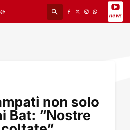
@
new!
ampati non solo
ai Bat: “Nostre
coltate”