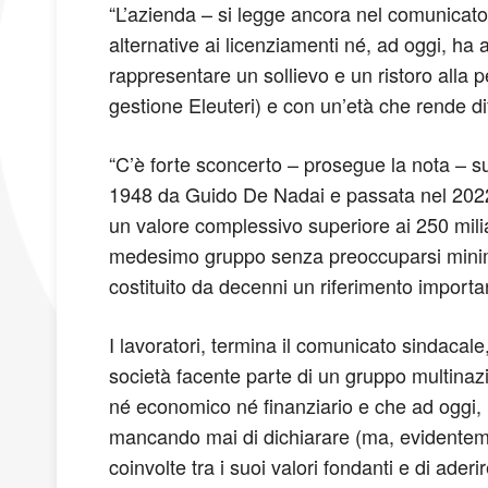
“L’azienda – si legge ancora nel comunicato
alternative ai licenziamenti né, ad oggi, ha
rappresentare un sollievo e un ristoro alla p
gestione Eleuteri) e con un’età che rende di
“C’è forte sconcerto – prosegue la nota – sul
1948 da Guido De Nadai e passata nel 2022 
un valore complessivo superiore ai 250 miliar
medesimo gruppo senza preoccuparsi minima
costituito da decenni un riferimento importan
I lavoratori, termina il comunicato sindacale
società facente parte di un gruppo multina
né economico né finanziario e che ad oggi, n
mancando mai di dichiarare (ma, evidentemen
coinvolte tra i suoi valori fondanti e di aderi