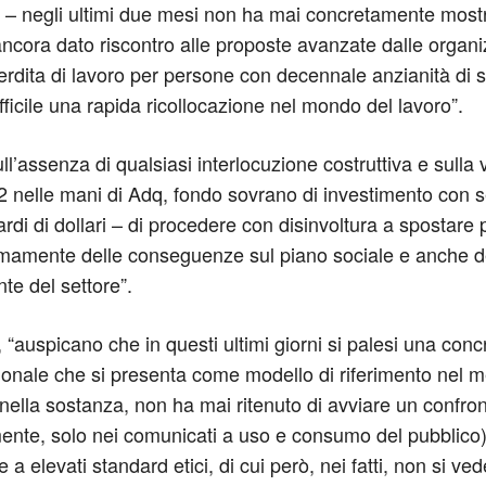
 – negli ultimi due mesi non ha mai concretamente mostra
 ancora dato riscontro alle proposte avanzate dalle organ
erdita di lavoro per persone con decennale anzianità di se
fficile una rapida ricollocazione nel mondo del lavoro”.
l’assenza di qualsiasi interlocuzione costruttiva e sulla
nelle mani di Adq, fondo sovrano di investimento con se
di di dollari – di procedere con disinvoltura a spostare pe
mente delle conseguenze sul piano sociale e anche del
te del settore”.
, “auspicano che in questi ultimi giorni si palesi una con
zionale che si presenta come modello di riferimento nel 
ella sostanza, non ha mai ritenuto di avviare un confront
te, solo nei comunicati a uso e consumo del pubblico) il
re a elevati standard etici, di cui però, nei fatti, non si ve