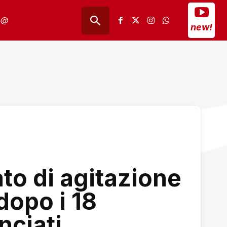
@
new!
to di agitazione
 dopo i 18
nciati