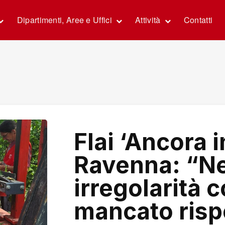
Dipartimenti, Aree e Uffici
Attività
Contatti
Flai ‘Ancora 
Ravenna: “N
irregolarità c
mancato rispe