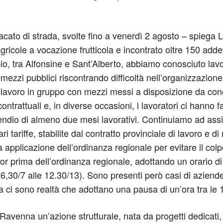
cato di strada, svolte fino a venerdì 2 agosto – spiega 
cole a vocazione frutticola e incontrato oltre 150 addetti,
pio, tra Alfonsine e Sant’Alberto, abbiamo conosciuto lav
mezzi pubblici riscontrando difficoltà nell’organizzazione
 di lavoro in gruppo con mezzi messi a disposizione da con
ntrattuali e, in diverse occasioni, i lavoratori ci hanno fa
pendio di almeno due mesi lavorativi. Continuiamo ad assi
ari tariffe, stabilite dal contratto provinciale di lavoro e 
ta applicazione dell’ordinanza regionale per evitare il col
r prima dell’ordinanza regionale, adottando un orario di 
 6,30/7 alle 12.30/13). Sono presenti però casi di azien
cora ci sono realtà che adottano una pausa di un’ora tra le 1
Ravenna un’azione strutturale, nata da progetti dedicati, 