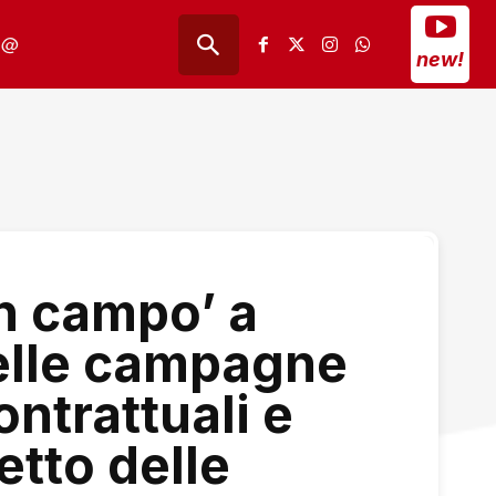
@
new!
in campo’ a
elle campagne
ontrattuali e
tto delle