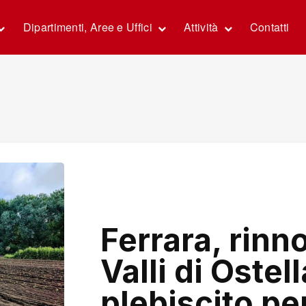
Dipartimenti, Aree e Uffici
Attività
Contatti
Ferrara, rinn
Valli di Ostel
plebiscito per