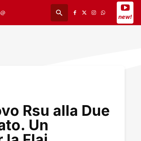
@
new!
ovo Rsu alla Due
lato. Un
 la Flai