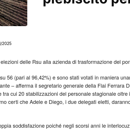
1/2025
elezioni delle Rsu alla azienda di trasformazione del pom
u 56 (pari al 96,42%) e sono stati votati in maniera unan
nte – afferma il segretario generale della Flai Ferrara Da
 tra cui 20 stabilizzazioni del personale stagionale oltre 
mo certi che Adele e Diego, i due delegati eletti, darann
 doppia soddisfazione poiché negli scorsi anni le interlocu