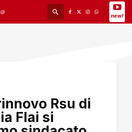
@
new!
rinnovo Rsu di
a Flai si
mo sindacato