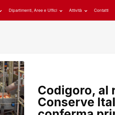
Dipartimenti, Aree e Uffici
Attività
Contatti
Codigoro, al 
Conserve Itali
conferma pri