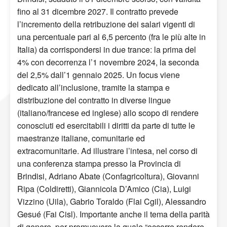
fino al 31 dicembre 2027. Il contratto prevede
l’incremento della retribuzione dei salari vigenti di
una percentuale pari al 6,5 percento (fra le più alte in
Italia) da corrispondersi in due trance: la prima del
4% con decorrenza l’1 novembre 2024, la seconda
del 2,5% dall’1 gennaio 2025. Un focus viene
dedicato all’inclusione, tramite la stampa e
distribuzione del contratto in diverse lingue
(italiano/francese ed inglese) allo scopo di rendere
conosciuti ed esercitabili i diritti da parte di tutte le
maestranze italiane, comunitarie ed
extracomunitarie. Ad illustrare l’intesa, nel corso di
una conferenza stampa presso la Provincia di
Brindisi, Adriano Abate (Confagricoltura), Giovanni
Ripa (Coldiretti), Giannicola D’Amico (Cia), Luigi
Vizzino (Uila), Gabrio Toraldo (Flai Cgil), Alessandro
Gesué (Fai Cisl). Importante anche il tema della parità
di genere, per promuovere la quale “occorre rendere