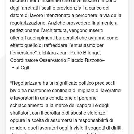
decreto interministeriale che deve fissare l’importo
degli arretrati fiscali e previdenziali a carico del
datore di lavoro intenzionato a percorrere la via della
regolarizzazione. Anziché
provvedere finalmente a
perfezionarne l’architettura
, vengono inseriti
ulteriori adempimenti burocratici che avranno come
effetto quello di raffreddare l
’entusiasmo per
l
’emersione”
,
dichiara Jean
–
René
Bilongo
,
Coordinatore Osservatorio Placido
Rizzotto
–
Flai
Cgil.
“Regolarizzare ha un significato politico preciso:
il
bivio
tra mantenere centinaia di migliaia di lavoratrici
e lavoratori in una condizione di perenne
schiacciamento, alla mercé dei caporali e degli
sfruttatori, con il corollario di abusi
e
violenze;
oppure la
scelta
di assumersi la responsabilità di
rendere quei lavoratori oggi invisibili soggetti di diritti,