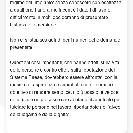
regime
del
l’impianto: senza conoscere con esattezza
a quali oneri andranno incontro i datori di lavoro,
difficilmente in molti decideranno di presentare
l’istanza di emersione.
Non
ci si stupisca quindi per i numeri delle domande
presentate.
Q
uestioni
cosi
importanti, che hanno effetti sulla vita
delle persone e contro effetti sulla reputazione del
Sistema Paese
, dovrebbero essere affrontati con la
massima trasparenza e soprattutto con il comune
obiettivo di rendere semplice, il più possibile veloce
ed efficace un processo che abbiamo rivendicato per
t
utelare
le persone
nel lavoro
, riportandol
e
nell’alveo
della legalità e della dignit
à
”
.