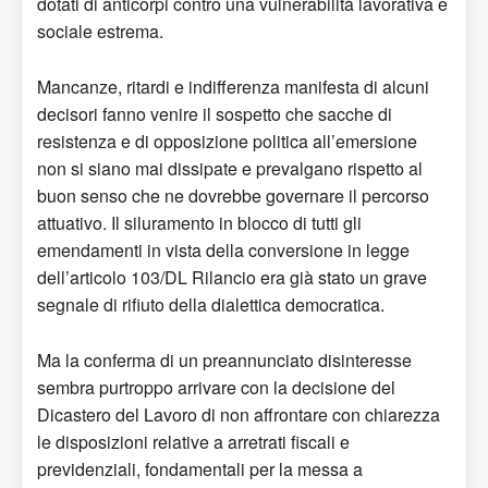
dotati di anticorpi contro
una
vulnerabilità lavorativa e
sociale
estrema
.
M
ancanze, ritardi
e indifferenza manifesta
di
alcuni
decisori
fanno venire il sospetto che
sacche di
resistenza e di
opposizione
politica all’emersione
non
si s
iano
mai dissipate
e prevalg
a
no rispetto al
buon senso che ne dovrebbe
governare
il percorso
attuativo
. Il siluramento in blocco di tutti gli
emendamenti in vista della conversione in legge
dell’articolo 103/DL Rilancio era già stato un grave
segnale
di rifiuto della
dialettica democratic
a
.
Ma la conferma di un preannunciato disinteresse
sembra purtroppo arrivare con la decisione del
Dicastero del Lavoro di non affrontare con chiarezza
le disposizioni relative a arretrati fiscali e
previdenziali, fondamentali per
la messa a