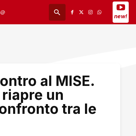
@
new!
ontro al MISE.
 riapre un
onfronto tra le