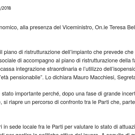
2/2018
nomico, alla presenza del Viceministro, On.le Teresa Bell
il piano di ristrutturazione dell’impianto che prevede che
sociale di accompagno al piano di ristrutturazione della f
cassa integrazione straordinaria e l’utilizzo dell’isopens
ell’età pensionabile”. Lo dichiara Mauro Macchiesi, Segreta
 stato importante perché, dopo una fase di grande incerte
, si riapre un percorso di confronto tra le Parti che, par
 in sede locale fra le Parti per valutare lo stato di attu
i per gestire le politiche attive del lavoro. A seguito di q