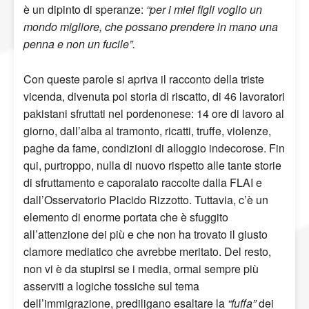
è un dipinto di speranze:
“per i miei figli voglio un
mondo migliore, che possano prendere in mano una
penna e non un fucile”.
Con queste parole si apriva il racconto della triste
vicenda, divenuta poi storia di riscatto, di 46 lavoratori
pakistani sfruttati nel pordenonese: 14 ore di lavoro al
giorno, dall’alba al tramonto, ricatti, truffe, violenze,
paghe da fame, condizioni di alloggio indecorose. Fin
qui, purtroppo, nulla di nuovo rispetto alle tante storie
di sfruttamento e caporalato raccolte dalla FLAI e
dall’Osservatorio Placido Rizzotto. Tuttavia, c’è un
elemento di enorme portata che è sfuggito
all’attenzione dei più e che non ha trovato il giusto
clamore mediatico che avrebbe meritato. Del resto,
non vi è da stupirsi se i media, ormai sempre più
asserviti a logiche tossiche sul tema
dell’immigrazione, prediligano esaltare la
“fuffa”
dei