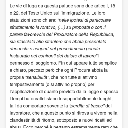
Le vie di fuga da questa palude sono due articoli, 18
e 22, del Testo Unico sull’immigrazione. Le loro
statuizioni sono chiare:
“nelle ipotesi di particolare
sfruttamento lavorativo, (…) su proposta o con il
parere favorevole del Procuratore della Repubblica,
sia rilasciato allo straniero che abbia presentato
denuncia e cooperi nel procedimento penale
instaurato nei confronti del datore di lavoro”
il
permesso di soggiorno. Fin qui appare tutto semplice
e chiaro, peccato però che ogni Procura abbia la
propria
“sensibilità”
, che non tutte si attivino
tempestivamente (o si attivino proprio) per
l’applicazione di quanto previsto dalla legge e spesso
i tempi burocratici siano insopportabilmente lunghi,
tali da comportare sovente la
“perdita di tracce”
del
lavoratore, che a questo punto si ritrova a vivere nella
clandestinità di ritorno, sottoposto a nuovi ricatti ed
abusi. Ecco perché è pertanto estremamente raro che