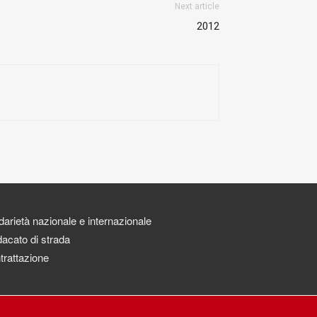
Next article
2012
darietà nazionale e internazionale
acato di strada
trattazione