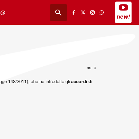
@
new!
0
gge 148/2011), che ha introdotto gli
accordi di