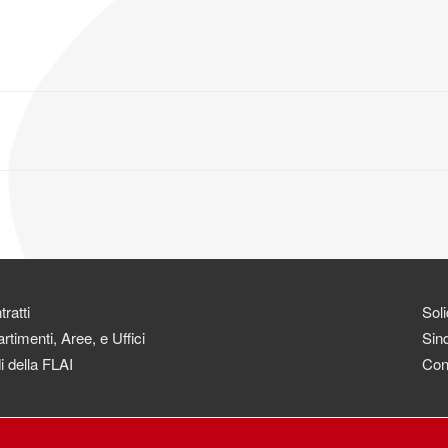
ratti
Soli
rtimenti, Aree, e Uffici
Sind
i della FLAI
Con