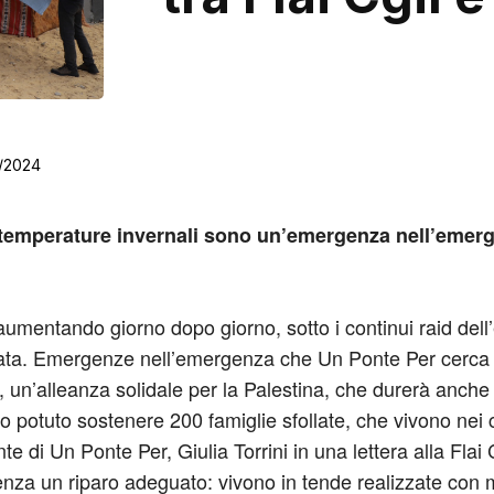
2/2024
 le temperature invernali sono un’emergenza nell’em
mentando giorno dopo giorno, sotto i continui raid dell’e
erata. Emergenze nell’emergenza che Un Ponte Per cerca
, un’alleanza solidale per la Palestina, che durerà anch
mo potuto sostenere 200 famiglie sfollate, che vivono nei
te di Un Ponte Per, Giulia Torrini in una lettera alla Flai C
enza un riparo adeguato: vivono in tende realizzate con m