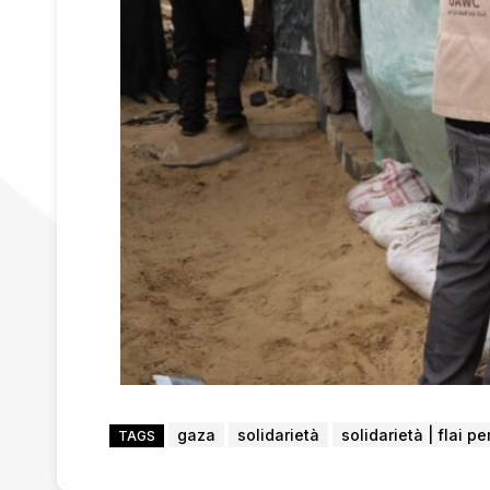
gaza
solidarietà
solidarietà | flai p
TAGS