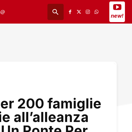
@
new!
per 200 famiglie
e all’alleanza
e Un Ponte Per