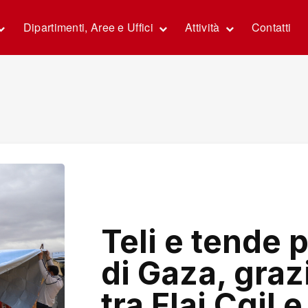
Dipartimenti, Aree e Uffici
Attività
Contatti
Teli e tende 
di Gaza, grazi
tra Flai Cgil 