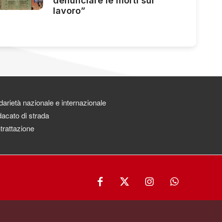
denunciare le morti sul
lavoro”
darietà nazionale e internazionale
acato di strada
trattazione