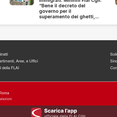
immigrati. Mininni Flai Cgil:
“Bene il decreto del
governo per il
superamento dei ghetti,...
ratti
Soli
rtimenti, Aree, e Uffici
Sind
i della FLAI
Con
3 Roma
alazioni