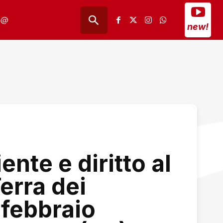
@
new!
nte e diritto al
Terra dei
 febbraio