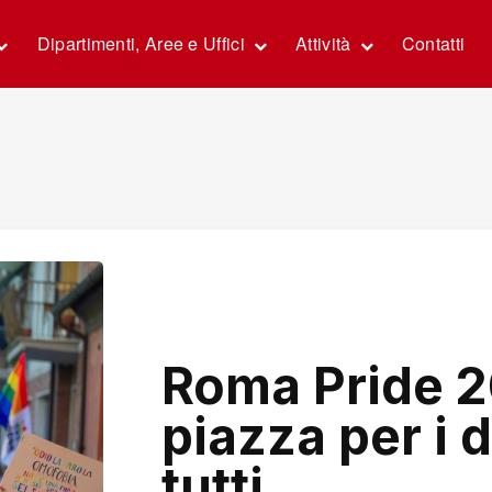
Dipartimenti, Aree e Uffici
Attività
Contatti
Roma Pride 20
piazza per i di
tutti