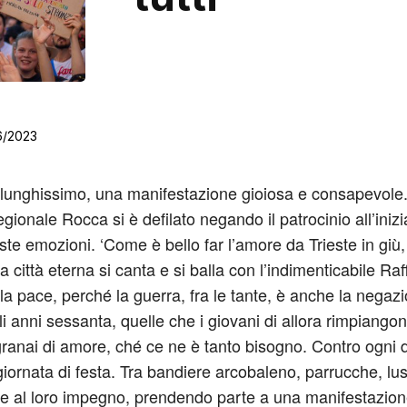
6/2023
o lunghissimo, una manifestazione gioiosa e consapevole.
regionale Rocca si è defilato negando il patrocinio all’ini
e emozioni. ‘Come è bello far l’amore da Trieste in giù,
a città eterna si canta e si balla con l’indimenticabile Ra
lla pace, perché la guerra, fra le tante, è anche la negazio
 anni sessanta, quelle che i giovani di allora rimpiangono
granai di amore, ché ce ne è tanto bisogno. Contro ogni d
giornata di festa. Tra bandiere arcobaleno, parrucche, lust
ede al loro impegno, prendendo parte a una manifestazione 