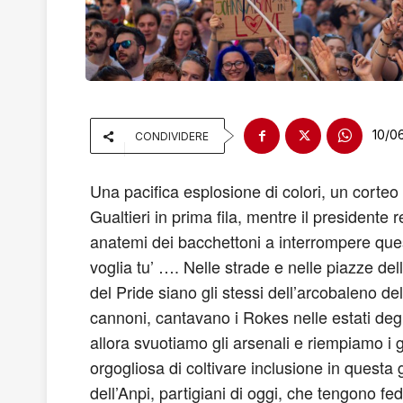
10/0
CONDIVIDERE
Una pacifica esplosione di colori, un corte
Gualtieri in prima fila, mentre il presidente 
anatemi dei bacchettoni a interrompere quest
voglia tu’ …. Nelle strade e nelle piazze dell
del Pride siano gli stessi dell’arcobaleno de
cannoni, cantavano i Rokes nelle estati degli
allora svuotiamo gli arsenali e riempiamo i 
orgogliosa di coltivare inclusione in questa 
dell’Anpi, partigiani di oggi, che tengono f