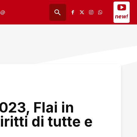
@
new!
23, Flai in
ritti di tutte e