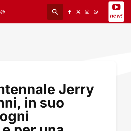
@
new!
ntennale Jerry
ni, in suo
ogni
 e per una