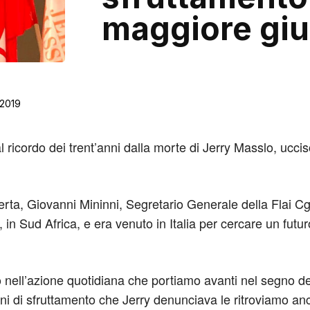
maggiore gius
/2019
al ricordo dei trent’anni dalla morte di Jerry Masslo, ucc
erta, Giovanni Mininni, Segretario Generale della Flai Cgi
 in Sud Africa, e era venuto in Italia per cercare un futu
nell’azione quotidiana che portiamo avanti nel segno della 
oni di sfruttamento che Jerry denunciava le ritroviamo an