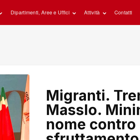
Dipartimenti, Aree e Uffici
Attività
Contatti
Migranti. Tre
Masslo. Minin
nome contro 
sfruttamento