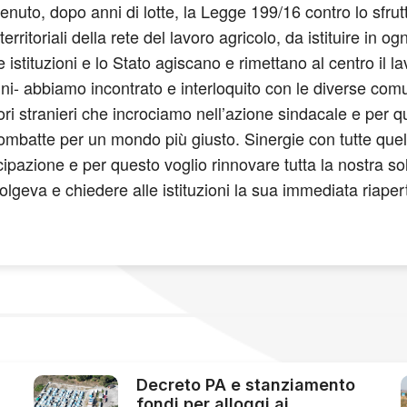
uto, dopo anni di lotte, la Legge 199/16 contro lo sfru
territoriali della rete del lavoro agricolo, da istituire in
tituzioni e lo Stato agiscano e rimettano al centro il lavoro
- abbiamo incontrato e interloquito con le diverse comuni
atori stranieri che incrociamo nell’azione sindacale e pe
mbatte per un mondo più giusto. Sinergie con tutte quelle
cipazione e per questo voglio rinnovare tutta la nostra so
lgeva e chiedere alle istituzioni la sua immediata riapert
Decreto PA e stanziamento
fondi per alloggi ai