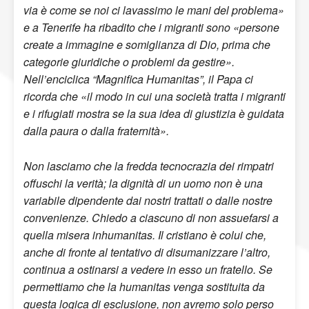
via è come se noi ci lavassimo le mani del problema»
e a Tenerife ha ribadito che i migranti sono «persone
create a immagine e somiglianza di Dio, prima che
categorie giuridiche o problemi da gestire».
Nell’enciclica “Magnifica Humanitas”, il Papa ci
ricorda che «il modo in cui una società tratta i migranti
e i rifugiati mostra se la sua idea di giustizia è guidata
dalla paura o dalla fraternità».
Non lasciamo che la fredda tecnocrazia dei rimpatri
offuschi la verità; la dignità di un uomo non è una
variabile dipendente dai nostri trattati o dalle nostre
convenienze. Chiedo a ciascuno di non assuefarsi a
quella misera inhumanitas. Il cristiano è colui che,
anche di fronte al tentativo di disumanizzare l’altro,
continua a ostinarsi a vedere in esso un fratello. Se
permettiamo che la humanitas venga sostituita da
questa logica di esclusione, non avremo solo perso