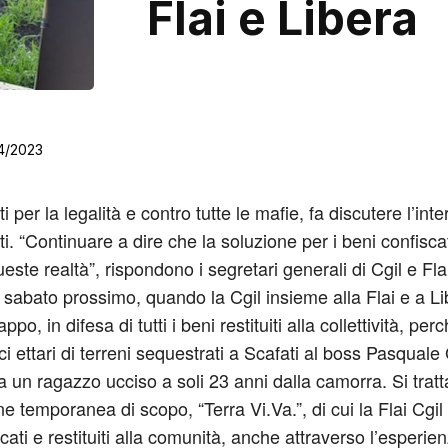
Flai e Libera
4/2023
i per la legalità e contro tutte le mafie, fa discutere l’
 “Continuare a dire che la soluzione per i beni confiscati
te realtà”, rispondono i segretari generali di Cgil e Fl
e sabato prossimo, quando la Cgil insieme alla Flai e a Li
o, in difesa di tutti i beni restituiti alla collettività, pe
i ettari di terreni sequestrati a Scafati al boss Pasquale
 a un ragazzo ucciso a soli 23 anni dalla camorra. Si trat
e temporanea di scopo, “Terra Vi.Va.”, di cui la Flai Cgil e
icati e restituiti alla comunità, anche attraverso l’esperie