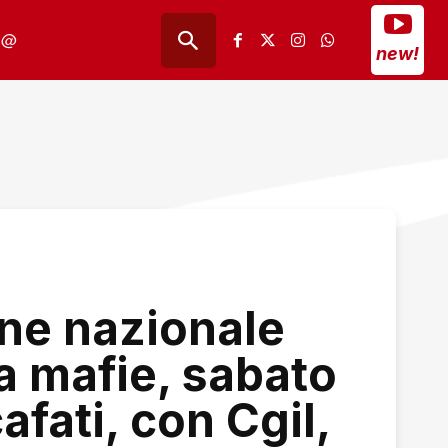
@
new!
ne nazionale
la mafie, sabato
afati, con Cgil,