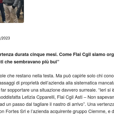
2/2023
rtenza durata cinque mesi. Come Flai Cgil siamo org
enti che sembravano più bui”
role che restano nella testa. Ma può capirle solo chi conos
ssaggi di proprietà dell’azienda alla sistematica mancata 
 a far sopportare una situazione davvero surreale. “Ieri si 
a soddisfatta Letizia Cpparelli, Flai Cgil Asti – Non sa
d un passo dal tagliare il nastro di arrivo”. Una vertenza
on Fortes Srl e l’azienda acquirente gruppo Ciemme, e do