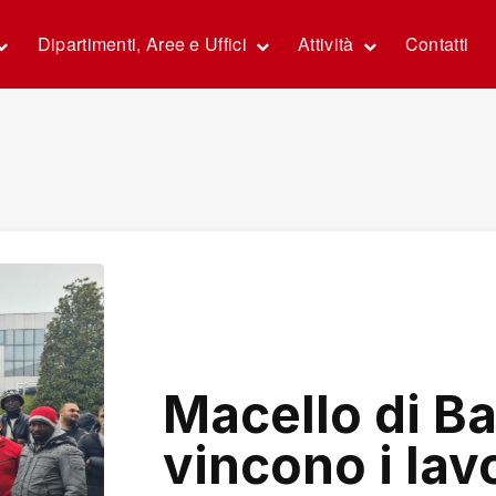
Dipartimenti, Aree e Uffici
Attività
Contatti
Macello di Bal
vincono i lav