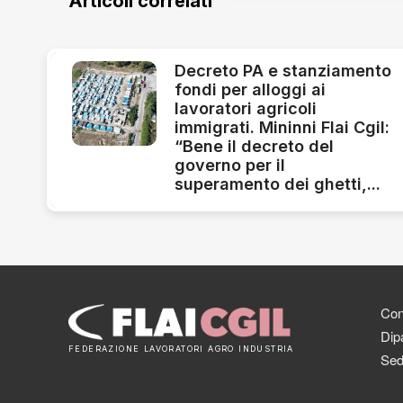
Articoli correlati
Decreto PA e stanziamento
fondi per alloggi ai
lavoratori agricoli
immigrati. Mininni Flai Cgil:
“Bene il decreto del
governo per il
superamento dei ghetti,...
Cont
Dipa
FEDERAZIONE LAVORATORI AGRO INDUSTRIA
Sed