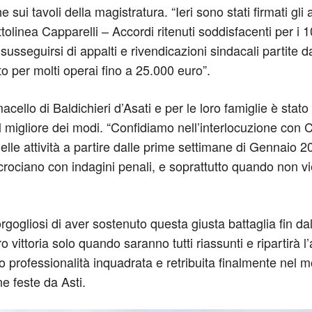
 sui tavoli della magistratura. “Ieri sono stati firmati gl
tolinea Capparelli – Accordi ritenuti soddisfacenti per i 1
sseguirsi di appalti e rivendicazioni sindacali partite d
o per molti operai fino a 25.000 euro”.
cello di Baldichieri d’Asati e per le loro famiglie è stato
 migliore dei modi. “Confidiamo nell’interlocuzione con C
 delle attività a partire dalle prime settimane di Gennaio
incrociano con indagini penali, e soprattutto quando non vi
ogliosi di aver sostenuto questa giusta battaglia fin dal
ittoria solo quando saranno tutti riassunti e ripartirà l’a
oro professionalità inquadrata e retribuita finalmente nel
e feste da Asti.