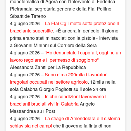
monotematica di Agorà con l’intervento di Federica
Pietramala, segretaria generale della Flai Pollino
Sibaritide Tirreno
4 giugno 2026 –
La Flai Cgil mette sotto protezione il
bracciante superstite
. «È ancora in pericolo, il giorno
prima erano stati minacciati con la pistola» Intervista
a Giovanni Mininni sul Corriere della Sera
4 giugno 2026 –
“Ho denunciato i caporali, oggi ho un
lavoro regolare e il permesso di soggiorno”
Alessandra Zaniti per La Repubblica
4 giugno 2026 –
Sono circa 200mila i lavoratori
irregolari occupati nel settore agricolo
, 12mila nella
sola Calabria Giorgio Pogliotti su Il sole 24 ore
4 giugno 2026 –
In che condizioni lavoravano i
braccianti bruciati vivi in Calabria
Angelo
Mastrandrea su ilPost
4 giugno 2026 –
La strage di Amendolara e il sistema
schiavista nei campi
che il governo fa finta di non