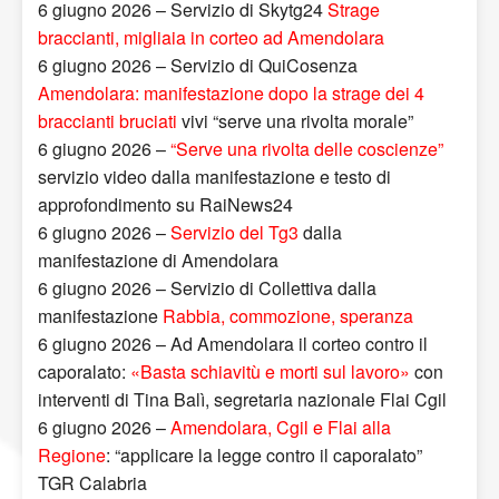
6 giugno 2026 – Servizio di Skytg24
Strage
braccianti, migliaia in corteo ad Amendolara
6 giugno 2026 – Servizio di QuiCosenza
Amendolara: manifestazione dopo la strage dei 4
braccianti bruciati
vivi “serve una rivolta morale”
6 giugno 2026 –
“Serve una rivolta delle coscienze”
servizio video dalla manifestazione e testo di
approfondimento su RaiNews24
6 giugno 2026 –
Servizio del Tg3
dalla
manifestazione di Amendolara
6 giugno 2026 – Servizio di Collettiva dalla
manifestazione
Rabbia, commozione, speranza
6 giugno 2026 – Ad Amendolara il corteo contro il
caporalato:
«Basta schiavitù e morti sul lavoro»
con
interventi di Tina Balì, segretaria nazionale Flai Cgil
6 giugno 2026 –
Amendolara, Cgil e Flai alla
Regione
: “applicare la legge contro il caporalato”
TGR Calabria