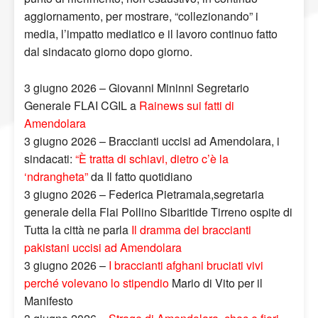
aggiornamento, per mostrare, “collezionando” i
media, l’impatto mediatico e il lavoro continuo fatto
dal sindacato giorno dopo giorno.
3 giugno 2026 – Giovanni Mininni Segretario
Generale FLAI CGIL a
Rainews sui fatti di
Amendolara
3 giugno 2026 – Braccianti uccisi ad Amendolara, i
sindacati:
“È tratta di schiavi, dietro c’è la
‘ndrangheta”
da Il fatto quotidiano
3 giugno 2026 – Federica Pietramala,segretaria
generale della Flai Pollino Sibaritide Tirreno ospite di
Tutta la città ne parla
Il dramma dei braccianti
pakistani uccisi ad Amendolara
3 giugno 2026 –
I braccianti afghani bruciati vivi
perché volevano lo stipendio
Mario di Vito per il
Manifesto