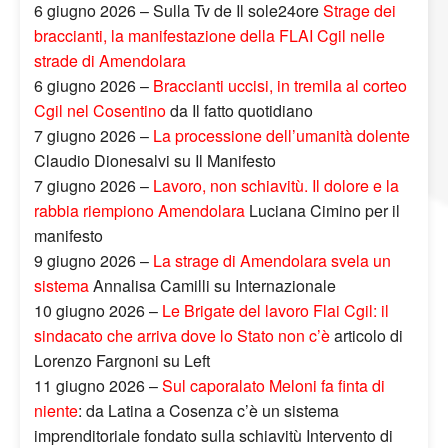
6 giugno 2026 – Sulla Tv de Il sole24ore
Strage dei
braccianti, la manifestazione della FLAI Cgil nelle
strade di Amendolara
6 giugno 2026 –
Braccianti uccisi, in tremila al corteo
Cgil nel Cosentino
da Il fatto quotidiano
7 giugno 2026 –
La processione dell’umanità dolente
Claudio Dionesalvi su Il Manifesto
7 giugno 2026 –
Lavoro, non schiavitù. Il dolore e la
rabbia riempiono Amendolara
Luciana Cimino per il
manifesto
9 giugno 2026 –
La strage di Amendolara svela un
sistema
Annalisa Camilli su Internazionale
10 giugno 2026 –
Le Brigate del lavoro Flai Cgil: il
sindacato che arriva dove lo Stato non c’è
articolo di
Lorenzo Fargnoni su Left
11 giugno 2026 –
Sul caporalato Meloni fa finta di
niente
: da Latina a Cosenza c’è un sistema
imprenditoriale fondato sulla schiavitù Intervento di