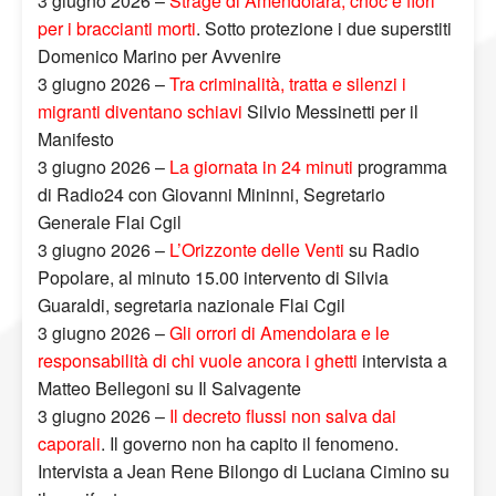
3 giugno 2026 –
Strage di Amendolara, choc e fiori
per i braccianti morti
. Sotto protezione i due superstiti
Domenico Marino per Avvenire
3 giugno 2026 –
Tra criminalità, tratta e silenzi i
migranti diventano schiavi
Silvio Messinetti per il
Manifesto
3 giugno 2026 –
La giornata in 24 minuti
programma
di Radio24 con Giovanni Mininni, Segretario
Generale Flai Cgil
3 giugno 2026 –
L’Orizzonte delle Venti
su Radio
Popolare, al minuto 15.00 intervento di Silvia
Guaraldi, segretaria nazionale Flai Cgil
3 giugno 2026 –
Gli orrori di Amendolara e le
responsabilità di chi vuole ancora i ghetti
intervista a
Matteo Bellegoni su Il Salvagente
3 giugno 2026 –
Il decreto flussi non salva dai
caporali
. Il governo non ha capito il fenomeno.
Intervista a Jean Rene Bilongo di Luciana Cimino su