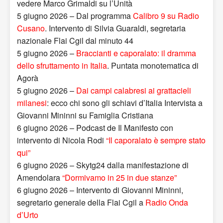
vedere Marco Grimaldi su l’Unità
5 giugno 2026 – Dal programma
Calibro 9 su Radio
Cusano
. Intervento di Silvia Guaraldi, segretaria
nazionale Flai Cgil dal minuto 44
5 giugno 2026 –
Braccianti e caporalato: il dramma
dello sfruttamento in Italia
. Puntata monotematica di
Agorà
5 giugno 2026 –
Dai campi calabresi ai grattacieli
milanesi
: ecco chi sono gli schiavi d’Italia Intervista a
Giovanni Mininni su Famiglia Cristiana
6 giugno 2026 – Podcast de Il Manifesto con
intervento di Nicola Rodi
“Il caporalato è sempre stato
qui”
6 giugno 2026 – Skytg24 dalla manifestazione di
Amendolara
“Dormivamo in 25 in due stanze”
6 giugno 2026 – Intervento di Giovanni Mininni,
segretario generale della Flai Cgil a
Radio Onda
d’Urto