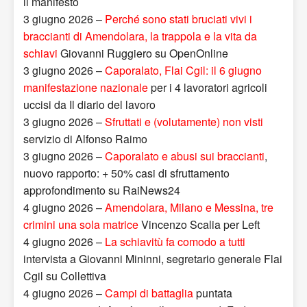
il manifesto
3 giugno 2026 –
Perché sono stati bruciati vivi i
braccianti di Amendolara, la trappola e la vita da
schiavi
Giovanni Ruggiero su OpenOnline
3 giugno 2026 –
Caporalato, Flai Cgil: il 6 giugno
manifestazione nazionale
per i 4 lavoratori agricoli
uccisi da Il diario del lavoro
3 giugno 2026 –
Sfruttati e (volutamente) non visti
servizio di Alfonso Raimo
3 giugno 2026 –
Caporalato e abusi sui braccianti
,
nuovo rapporto: + 50% casi di sfruttamento
approfondimento su RaiNews24
4 giugno 2026 –
Amendolara, Milano e Messina, tre
crimini una sola matrice
Vincenzo Scalia per Left
4 giugno 2026 –
La schiavitù fa comodo a tutti
intervista a Giovanni Mininni, segretario generale Flai
Cgil su Collettiva
4 giugno 2026 –
Campi di battaglia
puntata