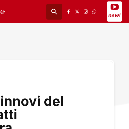
@
new!
rinnovi del
tti
ra