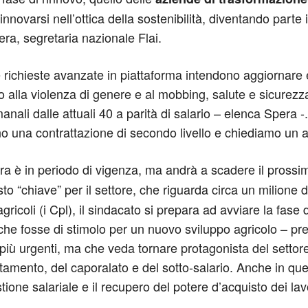
innovarsi nell’ottica della sostenibilità, diventando parte i
ra, segretaria nazionale Flai.
le richieste avanzate in piattaforma intendono aggiornare e 
o alla violenza di genere e al mobbing, salute e sicurezza
imanali dalle attuali 40 a parità di salario – elenca Spera
 una contrattazione di secondo livello e chiediamo un au
ora è in periodo di vigenza, ma andrà a scadere il pross
sto “chiave” per il settore, che riguarda circa un milione di
 agricoli (i Cpl), il sindacato si prepara ad avviare la fas
che fosse di stimolo per un nuovo sviluppo agricolo – pre
più urgenti, ma che veda tornare protagonista del settore
tamento, del caporalato e del sotto-salario. Anche in ques
ne salariale e il recupero del potere d’acquisto dei lavor