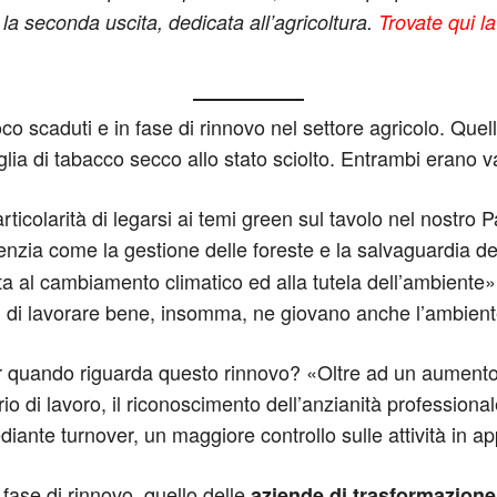
, la seconda uscita, dedicata all’agricoltura.
Trovate qui l
oco scaduti e in fase di rinnovo nel settore agricolo. Quello
glia di tabacco secco allo stato sciolto. Entrambi erano v
particolarità di legarsi ai temi green sul tavolo nel nostro
nzia come la gestione delle foreste e la salvaguardia de
otta al cambiamento climatico ed alla tutela dell’ambiente»,
oni di lavorare bene, insomma, ne giovano anche l’ambien
per quando riguarda questo rinnovo? «Oltre ad un aument
o di lavoro, il riconoscimento dell’anzianità professionale
ante turnover, un maggiore controllo sulle attività in ap
 fase di rinnovo, quello delle
aziende di trasformazione