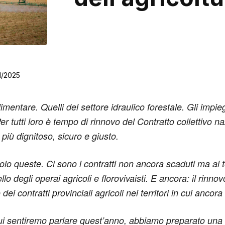
1/2025
limentare. Quelli del settore idraulico forestale. Gli impi
r tutti loro è tempo di rinnovo del Contratto collettivo n
più dignitoso, sicuro e giusto.
lo queste. Ci sono i contratti non ancora scaduti ma al te
o degli operai agricoli e florovivaisti. E ancora: il rinn
 dei contratti provinciali agricoli nei territori in cui anc
 cui sentiremo parlare quest’anno, abbiamo preparato una s