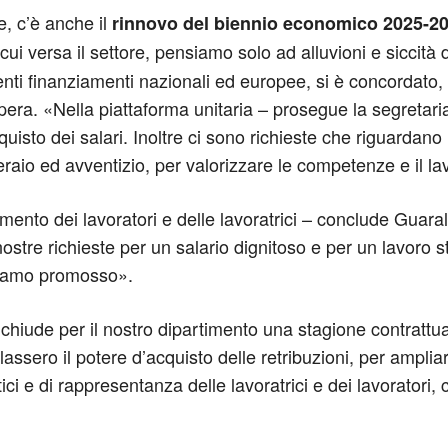
e, c’è anche il
rinnovo del biennio economico 2025-202
 cui versa il settore, pensiamo solo ad alluvioni e siccità 
ti finanziamenti nazionali ed europee, si è concordato, 
era. «Nella piattaforma unitaria – prosegue la segretaria
cquisto dei salari. Inoltre ci sono richieste che riguardano
peraio ed avventizio, per valorizzare le competenze e il la
to dei lavoratori e delle lavoratrici – conclude Guaraldi
nostre richieste per un salario dignitoso e per un lavoro 
bbiamo promosso».
hiude per il nostro dipartimento una stagione contrattual
assero il potere d’acquisto delle retribuzioni, per ampliare 
ci e di rappresentanza delle lavoratrici e dei lavoratori,