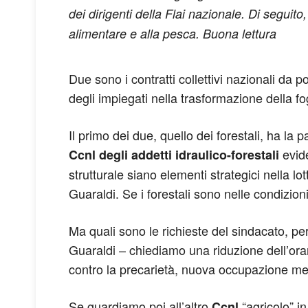
dei dirigenti della Flai nazionale. Di seguito
alimentare e alla pesca. Buona lettura
Due sono i contratti collettivi nazionali da p
degli impiegati nella trasformazione della fo
Il primo dei due, quello dei forestali, ha la 
evide
Ccnl degli addetti idraulico-forestali
strutturale siano elementi strategici nella l
Guaraldi. Se i forestali sono nelle condizi
Ma quali sono le richieste del sindacato, 
Guaraldi – chiediamo una riduzione dell’orari
contro la precarietà, nuova occupazione medi
Se guardiamo poi all’altro
“agricolo” in
Ccnl