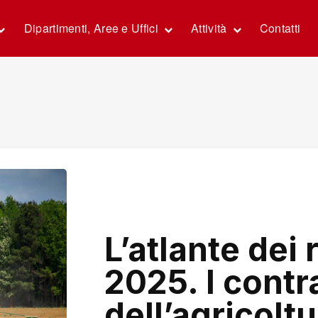
Dipartimenti, Aree e Uffici
Attività
Contatti
L’atlante dei 
2025. I contra
dell’agricoltu