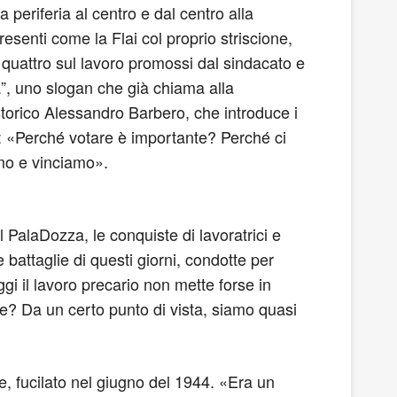
eriferia al centro e dal centro alla
resenti come la Flai col proprio striscione,
 i quattro sul lavoro promossi dal sindacato e
ta”, uno slogan che già chiama alla
o storico Alessandro Barbero, che introduce i
e: «Perché votare è importante? Perché ci
amo e vinciamo».
l PalaDozza, le conquiste di lavoratrici e
e battaglie di questi giorni, condotte per
gi il lavoro precario non mette forse in
re? Da un certo punto di vista, siamo quasi
, fucilato nel giugno del 1944. «Era un