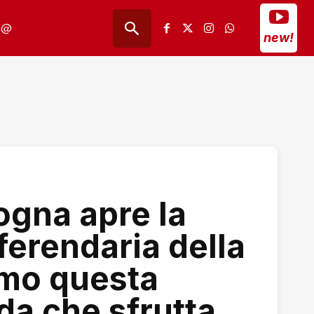
@
new!
ogna apre la
erendaria della
amo questa
da che sfrutta