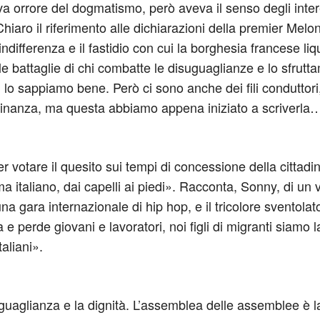
orrore del dogmatismo, però aveva il senso degli interes
o». Chiaro il riferimento alle dichiarazioni della premier M
ndifferenza e il fastidio con cui la borghesia francese liq
e battaglie di chi combatte le disuguaglianze e lo sfrutta
lo sappiamo bene. Però ci sono anche dei fili conduttori, è
tadinanza, ma questa abbiamo appena iniziato a scriverla
er votare il quesito sui tempi di concessione della cittad
a italiano, dai capelli ai piedi». Racconta, Sonny, di u
 una gara internazionale di hip hop, e il tricolore svento
e perde giovani e lavoratori, noi figli di migranti siamo 
taliani».
L’uguaglianza e la dignità. L’assemblea delle assemblee è