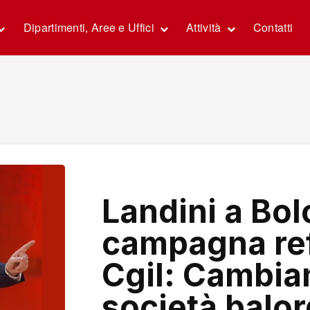
Dipartimenti, Aree e Uffici
Attività
Contatti
Landini a Bol
campagna ref
Cgil: Cambi
società balor