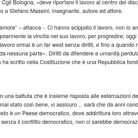
 Cgil Bologna, «deve riportare il lavoro al centro del di
ato a Stefano Massini, insegnante, autore ed attore.
amore” – attacca -. Ci hanno scippato il lavoro, non lo a
larmente la vincita nel suo lavoro, per progredire; oggi ch
 lavoro ormai è un far west senza diritti, e fino a quand
mo da nessuna parte». Diritti da difendere e umanità perdut
alia ha scritto nella Costituzione che è una Repubblica fo
n una battuta che è insieme risposta alle esternazioni del
i stato così bene, vi assicuro… sarà che da anni condivid
to è un Paese democratico, dove addirittura loro attrave
ché senza il conflitto democratico, non ci sarebbe democraz