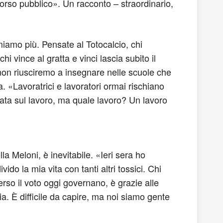
scorso pubblico». Un racconto – straordinario,
miamo più. Pensate al Totocalcio, chi
i vince al gratta e vinci lascia subito il
o non riusciremo a insegnare nelle scuole che
a. «Lavoratrici e lavoratori ormai rischiano
ndata sul lavoro, ma quale lavoro? Un lavoro
la Meloni, è inevitabile. «Ieri sera ho
o la mia vita con tanti altri tossici. Chi
rso il voto oggi governano, è grazie alle
ia. È difficile da capire, ma noi siamo gente