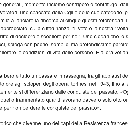
enerali, momento insieme centripeto e centrifugo, dalla p
lavoratori, uno spaccato della Cgil e delle sue categorie, p
emila a lanciare la rincorsa ai cinque quesiti referendari,
bbracciato, sulla cittadinanza. “Il voto è la nostra rivol
 diritto di decidere e scegliere per noi”. Uno slogan che l
gnesi, spiega con poche, semplici ma profondissime parol
iorare le condizioni di vita delle persone. E allora voti
rbero è tutto un passare in rassegna, tra gli applausi de
to ore agli scioperi degli operai torinesi nel 1943, fino all
entemente si differenziano dalle conquiste del passato: «Og
n quello frammentato quanti lavorano davvero solo otto o
he per non perdere le conquiste del passato».
orico che divenne uno dei capi della Resistenza francese