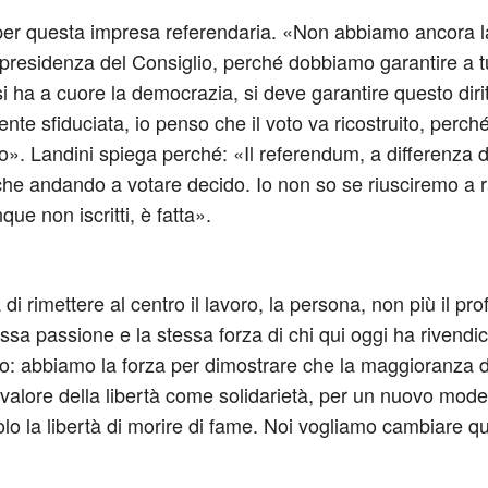
per questa impresa referendaria. «Non abbiamo ancora l
presidenza del Consiglio, perché dobbiamo garantire a tut
si ha a cuore la democrazia, si deve garantire questo diri
nte sfiduciata, io penso che il voto va ricostruito, perch
Landini spiega perché: «Il referendum, a differenza di 
e andando a votare decido. Io non so se riusciremo a ra
que non iscritti, è fatta».
 di rimettere al centro il lavoro, la persona, non più il pro
sa passione e la stessa forza di chi qui oggi ha rivendica
vero: abbiamo la forza per dimostrare che la maggioranza 
valore della libertà come solidarietà, per un nuovo modell
 solo la libertà di morire di fame. Noi vogliamo cambiare q