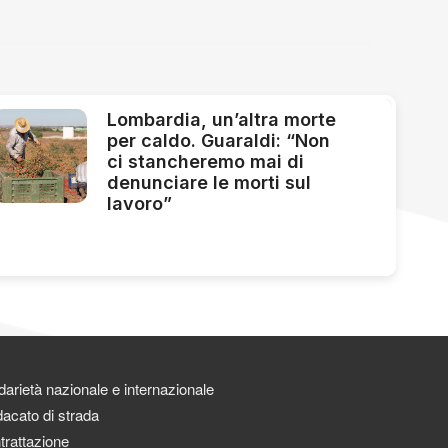
Lombardia, un’altra morte
per caldo. Guaraldi: “Non
ci stancheremo mai di
denunciare le morti sul
lavoro”
darietà nazionale e internazionale
acato di strada
trattazione