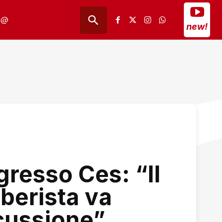
@
new!
ngresso Ces: “Il
berista va
cussione”