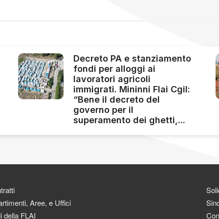
Decreto PA e stanziamento
fondi per alloggi ai
lavoratori agricoli
immigrati. Mininni Flai Cgil:
“Bene il decreto del
governo per il
superamento dei ghetti,...
ratti
Soli
rtimenti, Aree, e Uffici
Sind
i della FLAI
Con