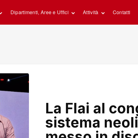
Dipartimenti, Aree e Uffici
Attività
Contatti
La Flai al co
sistema neoli
messo in dis