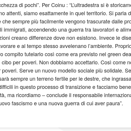
ricchezza di pochi”. Per Coinu : “L’ultradestra si è stori
 attenti, siamo esattamente in quel territorio. Si parla di
e che sempre più facilmente vengono trascurate dalle prot
i immigrati, accendendo una guerra tra lavoratori e alime
zioni creano differenze dove non esistono. Invece le di
avorare e al tempo stesso avvelenano l’ambiente. Proprio
tro compito tutelarlo così come era previsto nel green de
i e cibo per poveri. Non dobbiamo accettarlo. Così come
r poveri. Serve un nuovo modello sociale più solidale. Se
sarà sempre un terreno fertile per le destre, che ingrassa
ifficili in questo processo di transizione e facciamo bene
età, ma ricordiamo – conclude il responsabile internaziona
ovo fascismo e una nuova guerra di cui aver paura”.