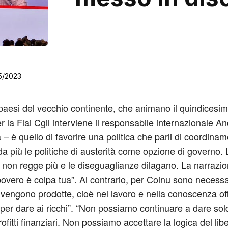
5/2023
 paesi del vecchio continente, che animano il quindices
er la Flai Cgil interviene il responsabile internazionale 
– è quello di favorire una politica che parli di coordinam
da più le politiche di austerità come opzione di governo.
 non regge più e le diseguaglianze dilagano. La narrazio
 povero è colpa tua”. Al contrario, per Coinu sono necessari
e vengono prodotte, cioè nel lavoro e nella conoscenza of
 per dare ai ricchi”. “Non possiamo continuare a dare sold
rofitti finanziari. Non possiamo accettare la logica del lib