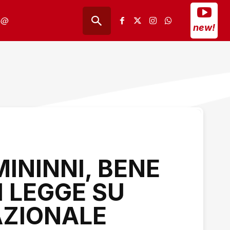
@
new!
MININNI, BENE
 LEGGE SU
ZIONALE