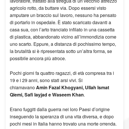
lavoratore, trattato alla stregua di un vecchio attrezzo
agricolo rotto, da buttare via. Dopo essersi visto
amputare un braccio sul lavoro, nessuno ha pensato
di portarlo in ospedale. È stato scaricato davanti a
casa sua, con l’arto tranciato infilato in una cassetta
di plastica, abbandonato vicino all’immondizia come
uno scarto. Eppure, a distanza di pochissimo tempo,
la brutalità si è ripresentata sotto un’altra forma, se
possibile ancora più atroce.
Pochi giorni fa quattro ragazzi, di età compresa tra i
19 e i 29 anni, sono stati arsi vivi. Si
chiamavano
Amin Fazal Khogyani, Ullah Ismat
Qiemi, Safi Iayjad e Waseem Khan
.
Erano fuggiti dalla guerra nei loro Paesi d’origine
inseguendo la speranza di una vita diversa, e dopo
pochi mesi in Italia hanno trovato una morte orrenda.