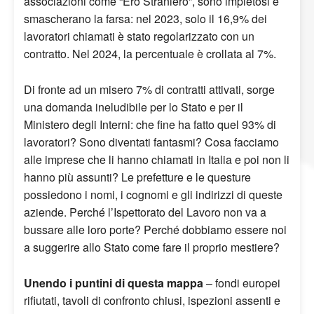
associazioni come “Ero Straniero”, sono impietosi e
smascherano la farsa: nel 2023, solo il 16,9% dei
lavoratori chiamati è stato regolarizzato con un
contratto. Nel 2024, la percentuale è crollata al 7%.
Di fronte ad un misero 7% di contratti attivati, sorge
una domanda ineludibile per lo Stato e per il
Ministero degli Interni: che fine ha fatto quel 93% di
lavoratori? Sono diventati fantasmi? Cosa facciamo
alle imprese che li hanno chiamati in Italia e poi non li
hanno più assunti? Le prefetture e le questure
possiedono i nomi, i cognomi e gli indirizzi di queste
aziende. Perché l’Ispettorato del Lavoro non va a
bussare alle loro porte? Perché dobbiamo essere noi
a suggerire allo Stato come fare il proprio mestiere?
Unendo i puntini di questa mappa
– fondi europei
rifiutati, tavoli di confronto chiusi, ispezioni assenti e