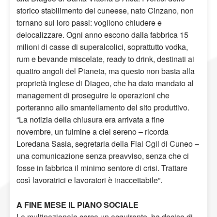
storico stabilimento del cuneese, nato Cinzano, non
tornano sui loro passi: vogliono chiudere e
delocalizzare. Ogni anno escono dalla fabbrica 15
milioni di casse di superalcolici, soprattutto vodka,
rum e bevande miscelate, ready to drink, destinati ai
quattro angoli del Pianeta, ma questo non basta alla
proprietà inglese di Diageo, che ha dato mandato al
management di proseguire le operazioni che
porteranno allo smantellamento del sito produttivo.
“La notizia della chiusura era arrivata a fine
novembre, un fulmine a ciel sereno – ricorda
Loredana Sasia, segretaria della Flai Cgil di Cuneo –
una comunicazione senza preavviso, senza che ci
fosse in fabbrica il minimo sentore di crisi. Trattare
così lavoratrici e lavoratori è inaccettabile”.
A FINE MESE IL PIANO SOCIALE
La multinazionale cerca un acquirente, ha deciso di