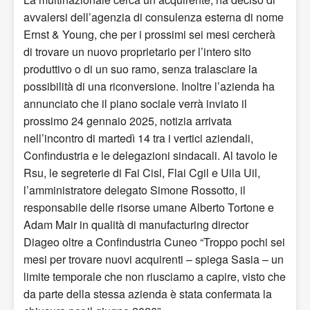
avvalersi dell’agenzia di consulenza esterna di nome
Ernst & Young, che per i prossimi sei mesi cercherà
di trovare un nuovo proprietario per l’intero sito
produttivo o di un suo ramo, senza tralasciare la
possibilità di una riconversione. Inoltre l’azienda ha
annunciato che il piano sociale verrà inviato il
prossimo 24 gennaio 2025, notizia arrivata
nell’incontro di martedì 14 tra i vertici aziendali,
Confindustria e le delegazioni sindacali. Al tavolo le
Rsu, le segreterie di Fai Cisl, Flai Cgil e Uila Uil,
l’amministratore delegato Simone Rossotto, il
responsabile delle risorse umane Alberto Tortone e
Adam Mair in qualità di manufacturing director
Diageo oltre a Confindustria Cuneo “Troppo pochi sei
mesi per trovare nuovi acquirenti – spiega Sasia – un
limite temporale che non riusciamo a capire, visto che
da parte della stessa azienda è stata confermata la