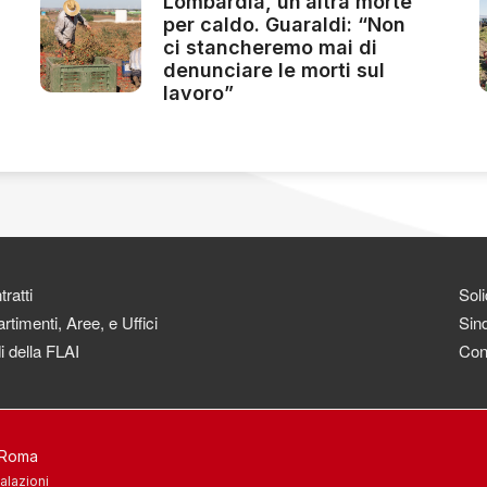
Lombardia, un’altra morte
per caldo. Guaraldi: “Non
ci stancheremo mai di
denunciare le morti sul
lavoro”
ratti
Soli
rtimenti, Aree, e Uffici
Sind
i della FLAI
Con
3 Roma
alazioni