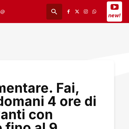
@
new!
mentare. Fai,
 domani 4 ore di
anti con
 fino al 9