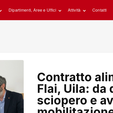
Dipartimenti, Aree e Uffici
Attività
Contatti
Contratto ali
Flai, Uila: da
sciopero e av
mobilitazione