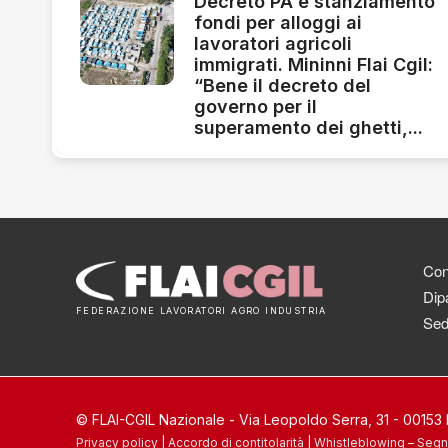
Decreto PA e stanziamento
fondi per alloggi ai
lavoratori agricoli
immigrati. Mininni Flai Cgil:
“Bene il decreto del
governo per il
superamento dei ghetti,...
Cont
Dipa
FEDERAZIONE LAVORATORI AGRO INDUSTRIA
Sed
© FLAI-CGIL Nazionale - Via Leopoldo Serra, 31 - 0015
Privacy policy
|
Accordo di contitolarità
|
Whistleblowing – Segn