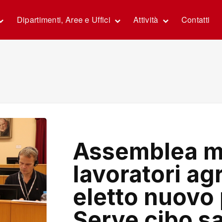
Dipartimenti, Aree e Uffici
Attività
Contatti
Assemblea m
lavoratori agr
eletto nuovo
Serve cibo sa