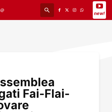
@
new!
assemblea
ati Fai-Flai-
rovare