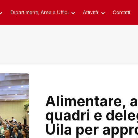
Dipartimenti, Aree e Uffici
Attività
Contatti
Alimentare, 
quadri e deleg
Uila per app