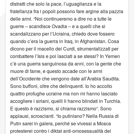
distratti che solo la pace, l’uguaglianza e la
fratellanza fra i popoli possono fare argine alla pazzia
delle armi. “Noi continueremo a dire no a tutte le
guerre – scandisce Ovadia – e a quelli che si
scandalizzano per l’Ucraina, chiedo dove fossero
quando c’era la guerra in Iraq, in Afghanistan. Cosa
dicono per il macello dei Curdi, strumentalizzati per
combattere l’Isis e poi lasciati a se stessi? In Yemen
c’è una guerra sanguinosa da anni, con la gente che
muore di fame, e questo accade con le armi
dell’Occidente che vengono date all’Arabia Saudita.
Sono buffoni, oltre che delinquenti. Io ho accolto
quattro profughe ucraine ma non mi hanno lasciato
accogliere i siriani, quelli li hanno blindati in Turchia.
E questo è razzismo, si chiama razzismo”. Sono
applausi, scroscianti. “Io putiniano? Nella Russia di
Putin sarei in galera, perché se vivessi a Mosca
protesterei contro i diktat anti-omosessualità del