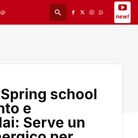
@
new!
 Spring school
nto e
lai: Serve un
nergico per