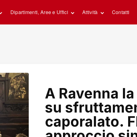
Dipartimenti, Aree e Uffici
Attività
Contatti
A Ravenna la
su sfruttame
caporalato. F
approccio si