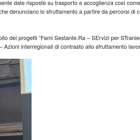
amente date risposte su trasporto e accoglienza così com
 che denunciano lo sfruttamento a partire da percorsi di c
bito dei progetti “Fami Sestante.Ra – SErvizi per STrani
ioni interregionali di contrasto allo sfruttamento lavora