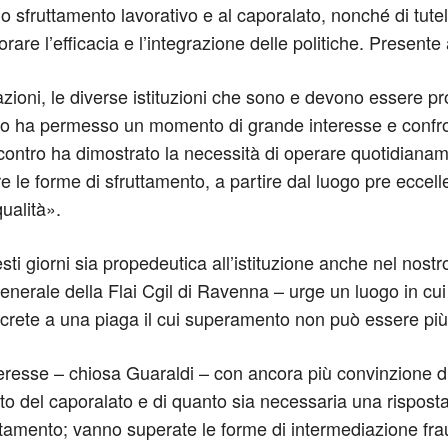
o sfruttamento lavorativo e al caporalato, nonché di tutela
rare l’efficacia e l’integrazione delle politiche. Presente
azioni, le diverse istituzioni che sono e devono essere pr
ivo ha permesso un momento di grande interesse e confron
incontro ha dimostrato la necessità di operare quotidianam
re le forme di sfruttamento, a partire dal luogo pre eccel
qualità».
 giorni sia propedeutica all’istituzione anche nel nostro t
enerale della Flai Cgil di Ravenna – urge un luogo in cu
concrete a una piaga il cui superamento non può essere pi
eresse – chiosa Guaraldi – con ancora più convinzione d
 del caporalato e di quanto sia necessaria una risposta 
ruttamento; vanno superate le forme di intermediazione fr