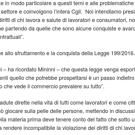
 in modo particolare a questi temi e alle problematiche s
 settore e coinvolgono l’intera Cgil. Noi intendiamo presi
ritti di chi lavora e salute di lavoratori e consumatori,
e partendo da quelle che sono alcune conquiste e avanza
ntrattuali”.
to e allo sfruttamento e la conquista della Legge 199/2016.
 – ha ricordato Mininni – che questa legge venga esportat
imenti quello che potrebbe prospettarsi è un passo indietr
io che vede il commercio prevalere su tutto”.
icadute dirette nella vita di tutti come lavoratori e come c
ò giocare sulla pelle delle persone, mettendo in discussi
della materia prima deve tenere conto del fatto che sotto
ogna rendere incompatibile la violazione dei diritti di chi l