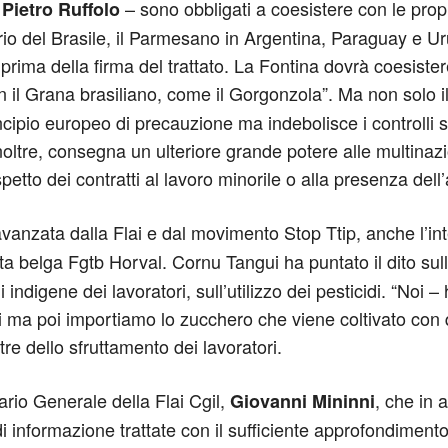
o
– sono obbligati a coesistere con le prop
Pietro Ruffolo
orio del Brasile, il Parmesano in Argentina, Paraguay e U
rima della firma del trattato. La Fontina dovrà coesister
 il Grana brasiliano, come il Gorgonzola”. Ma non solo il
ipio europeo di precauzione ma indebolisce i controlli s
. Inoltre, consegna un ulteriore grande potere alle multinazi
petto dei contratti al lavoro minorile o alla presenza dell’
avanzata dalla Flai e dal movimento Stop Ttip, anche l’in
a belga Fgtb Horval. Cornu Tangui ha puntato il dito sull’i
indigene dei lavoratori, sull’utilizzo dei pesticidi. “Noi 
i ma poi importiamo lo zucchero che viene coltivato con que
tre dello sfruttamento dei lavoratori.
tario Generale della Flai Cgil,
, che in 
Giovanni Mininni
informazione trattate con il sufficiente approfondimento