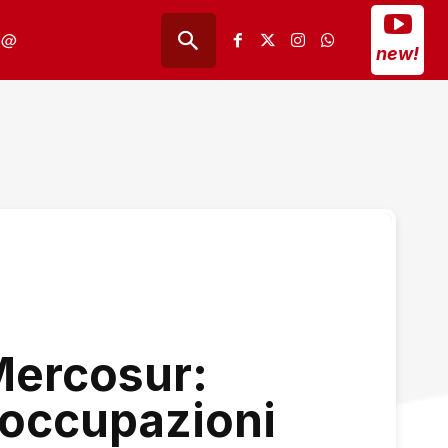
@
new!
Mercosur:
reoccupazioni