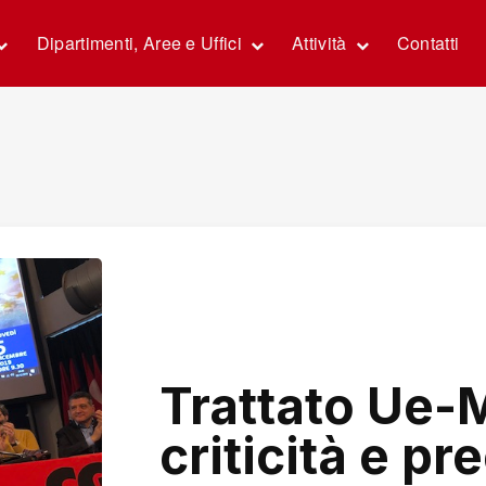
Dipartimenti, Aree e Uffici
Attività
Contatti
Trattato Ue-
criticità e p