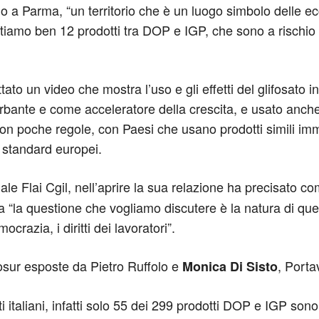
rio a Parma, “un territorio che è un luogo simbolo delle e
ntiamo ben 12 prodotti tra DOP e IGP, che sono a rischio
ttato un video che mostra l’uso e gli effetti del glifosato
erbante e come acceleratore della crescita, e usato anche 
, con poche regole, con Paesi che usano prodotti simili i
i standard europei.
le Flai Cgil, nell’aprire la sua relazione ha precisato co
ma “la questione che vogliamo discutere è la natura di quei
crazia, i diritti dei lavoratori”.
cosur esposte da Pietro Ruffolo e
, Porta
Monica Di Sisto
i italiani, infatti solo 55 dei 299 prodotti DOP e IGP sono i