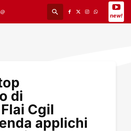
@
new!
top
o di
Flai Cgil
enda applichi