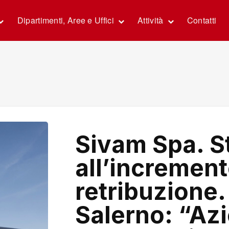
Dipartimenti, Aree e Uffici
Attività
Contatti
Sivam Spa. S
all’increment
retribuzione. 
Salerno: “Azi