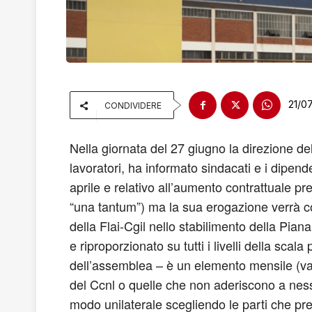
21/0
CONDIVIDERE
Nella giornata del 27 giugno la direzione d
lavoratori, ha informato sindacati e i dipend
aprile e relativo all’aumento contrattuale pr
“una tantum”) ma la sua erogazione verrà c
della Flai-Cgil nello stabilimento della Pian
e riproporzionato su tutti i livelli della sca
dell’assemblea – è un elemento mensile (va i
del Ccnl o quelle che non aderiscono a nessu
modo unilaterale scegliendo le parti che prefe