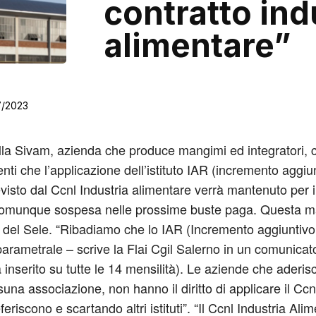
contratto ind
alimentare”
7/2023
ella Sivam, azienda che produce mangimi ed integratori, 
enti che l’applicazione dell’istituto IAR (incremento aggiu
evisto dal Ccnl Industria alimentare verrà mantenuto per i
omunque sospesa nelle prossime buste paga. Questa matt
a del Sele. “Ribadiamo che lo IAR (Incremento aggiuntivo d
la parametrale – scrive la Flai Cgil Salerno in un comunica
nserito su tutte le 14 mensilità). Le aziende che aderisc
na associazione, non hanno il diritto di applicare il Ccnl
riscono e scartando altri istituti”. “Il Ccnl Industria Ali