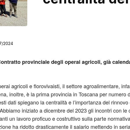
7/2024
Contratto provinciale degli operai agricoli, già calen
ai agricoli e florovivaisti, il settore agroalimentare, infat
ena, inoltre, è la prima provincia in Toscana per numero di
ti dati spiegano la centralità e l’importanza del rinnovo d
Abbiamo iniziato a dicembre del 2023 gli incontri con le c
nti un lavoro proficuo e costruttivo sulla parte normativa e
ione ha ridotto drasticamente il salario mettendo in seria di