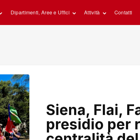
Dipartimenti, Aree e Uffici
Attività
Contatti
Siena, Flai, Fa
presidio per 
centralità del