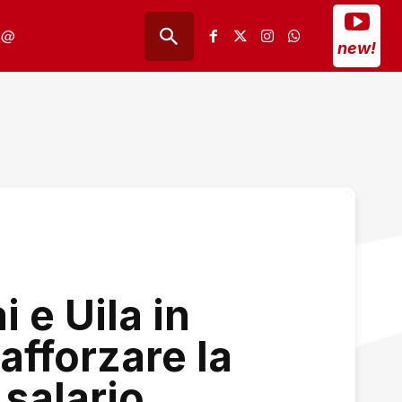
@
new!
i e Uila in
rafforzare la
 salario