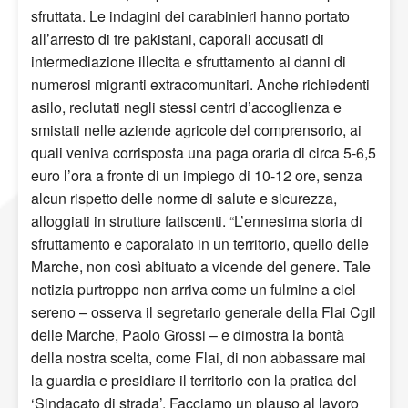
sfruttata. Le indagini dei carabinieri hanno portato
all’arresto di tre pakistani, caporali accusati di
intermediazione illecita e sfruttamento ai danni di
numerosi migranti extracomunitari. Anche richiedenti
asilo, reclutati negli stessi centri d’accoglienza e
smistati nelle aziende agricole del comprensorio, ai
quali veniva corrisposta una paga oraria di circa 5-6,5
euro l’ora a fronte di un impiego di 10-12 ore, senza
alcun rispetto delle norme di salute e sicurezza,
alloggiati in strutture fatiscenti. “L’ennesima storia di
sfruttamento e caporalato in un territorio, quello delle
Marche, non così abituato a vicende del genere. Tale
notizia purtroppo non arriva come un fulmine a ciel
sereno – osserva il segretario generale della Flai Cgil
delle Marche, Paolo Grossi – e dimostra la bontà
della nostra scelta, come Flai, di non abbassare mai
la guardia e presidiare il territorio con la pratica del
‘Sindacato di strada’. Facciamo un plauso al lavoro