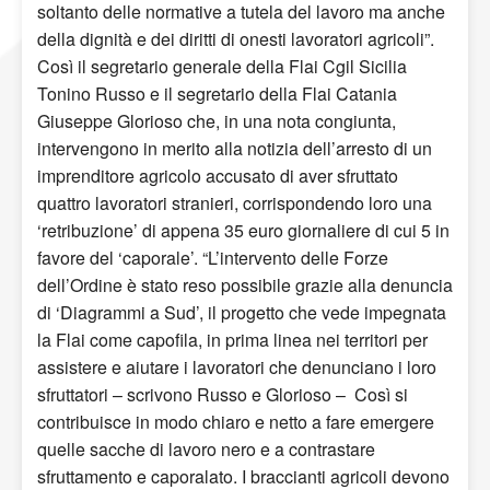
soltanto delle normative a tutela del lavoro ma anche
della dignità e dei diritti di onesti lavoratori agricoli”.
Così il segretario generale della Flai Cgil Sicilia
Tonino Russo e il segretario della Flai Catania
Giuseppe Glorioso che, in una nota congiunta,
intervengono in merito alla notizia dell’arresto di un
imprenditore agricolo accusato di aver sfruttato
quattro lavoratori stranieri, corrispondendo loro una
‘retribuzione’ di appena 35 euro giornaliere di cui 5 in
favore del ‘caporale’. “L’intervento delle Forze
dell’Ordine è stato reso possibile grazie alla denuncia
di ‘Diagrammi a Sud’, il progetto che vede impegnata
la Flai come capofila, in prima linea nei territori per
assistere e aiutare i lavoratori che denunciano i loro
sfruttatori – scrivono Russo e Glorioso – Così si
contribuisce in modo chiaro e netto a fare emergere
quelle sacche di lavoro nero e a contrastare
sfruttamento e caporalato. I braccianti agricoli devono