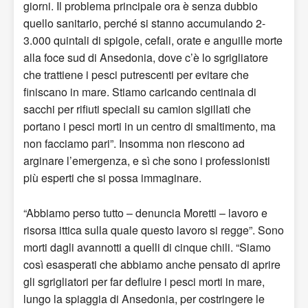
giorni. Il problema principale ora è senza dubbio
quello sanitario, perché si stanno accumulando 2-
3.000 quintali di spigole, cefali, orate e anguille morte
alla foce sud di Ansedonia, dove c’è lo sgrigliatore
che trattiene i pesci putrescenti per evitare che
finiscano in mare. Stiamo caricando centinaia di
sacchi per rifiuti speciali su camion sigillati che
portano i pesci morti in un centro di smaltimento, ma
non facciamo pari”. Insomma non riescono ad
arginare l’emergenza, e sì che sono i professionisti
più esperti che si possa immaginare.
“Abbiamo perso tutto – denuncia Moretti – lavoro e
risorsa ittica sulla quale questo lavoro si regge”. Sono
morti dagli avannotti a quelli di cinque chili. “Siamo
così esasperati che abbiamo anche pensato di aprire
gli sgrigliatori per far defluire i pesci morti in mare,
lungo la spiaggia di Ansedonia, per costringere le