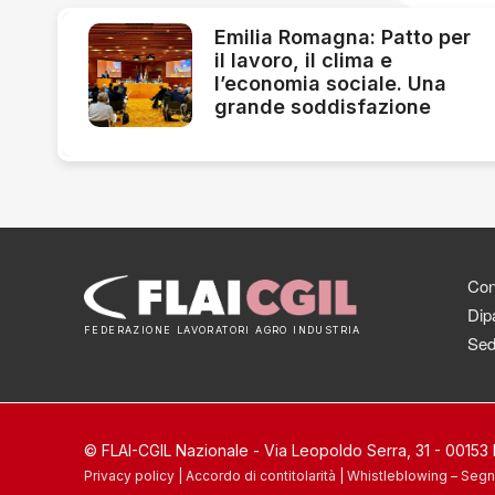
Emilia Romagna: Patto per
il lavoro, il clima e
l’economia sociale. Una
grande soddisfazione
Cont
Dipa
FEDERAZIONE LAVORATORI AGRO INDUSTRIA
Sed
© FLAI-CGIL Nazionale - Via Leopoldo Serra, 31 - 0015
Privacy policy
|
Accordo di contitolarità
|
Whistleblowing – Segn