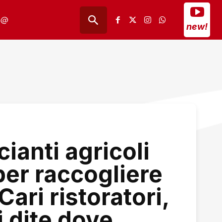
@
new!
ianti agricoli
per raccogliere
ari ristoratori,
 dite dove