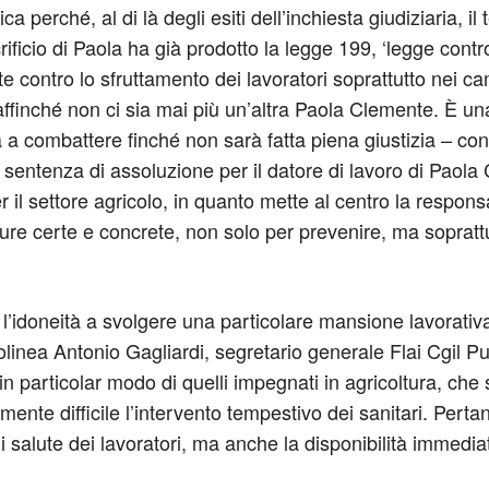
erché, al di là degli esiti dell’inchiesta giudiziaria, il
crificio di Paola ha già prodotto la legge 199, ‘legge contr
te contro lo sfruttamento dei lavoratori soprattutto nei 
ffinché non ci sia mai più un’altra Paola Clemente. È una
rà a combattere finché non sarà fatta piena giustizia – co
 sentenza di assoluzione per il datore di lavoro di Paol
r il settore agricolo, in quanto mette al centro la respons
sure certe e concrete, non solo per prevenire, ma sopratt
l’idoneità a svolgere una particolare mansione lavorativa,
linea Antonio Gagliardi, segretario generale Flai Cgil Pu
ed in particolar modo di quelli impegnati in agricoltura, che
rmente difficile l’intervento tempestivo dei sanitari. Per
i salute dei lavoratori, ma anche la disponibilità immedia