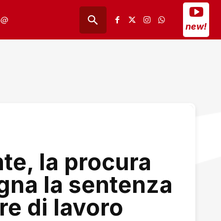
@
new!
te, la procura
ugna la sentenza
re di lavoro