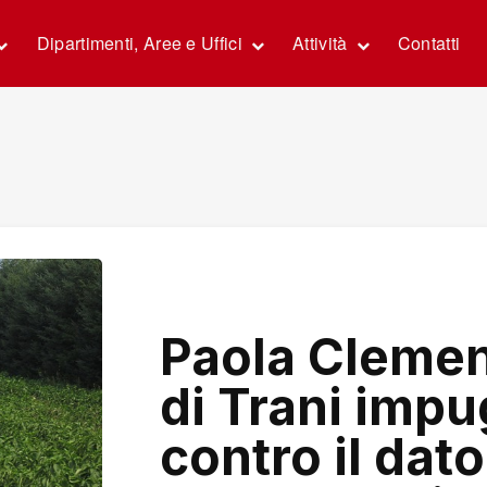
Dipartimenti, Aree e Uffici
Attività
Contatti
Paola Clemen
di Trani imp
contro il dato