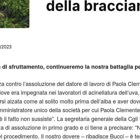
della braccia
0/2023
 di sfruttamento, continueremo la nostra battaglia pe
 contro l’assoluzione del datore di lavoro di Paola Clem
ve era impegnata nei lavoratori di acinellatura dell’uva, 
si alzata come al solito molto prima dell’alba e aver dov
amministratore unico della società per cui Paola Clemente 
 il fatto non sussiste”. La segretaria generale della Cgil 
a di assoluzione in primo grado e ci tiene a precisare: “N
l procedimento. Il nostro dovere – ribadisce Bucci – è ten