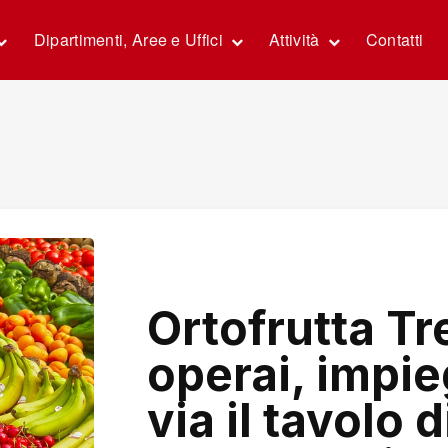
Dipartimenti, Aree e Uffici
Attività
Contatti
Ortofrutta Tr
operai, impie
via il tavolo d