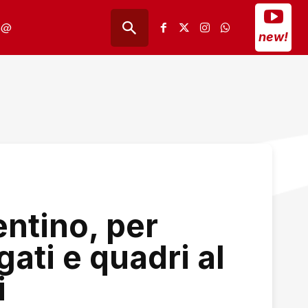
@
new!
entino, per
gati e quadri al
i