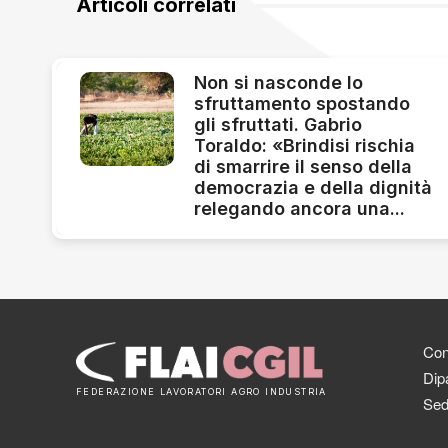
Articoli correlati
Non si nasconde lo
sfruttamento spostando
gli sfruttati. Gabrio
Toraldo: «Brindisi rischia
di smarrire il senso della
democrazia e della dignità
relegando ancora una...
Cont
Dipa
FEDERAZIONE LAVORATORI AGRO INDUSTRIA
Sed