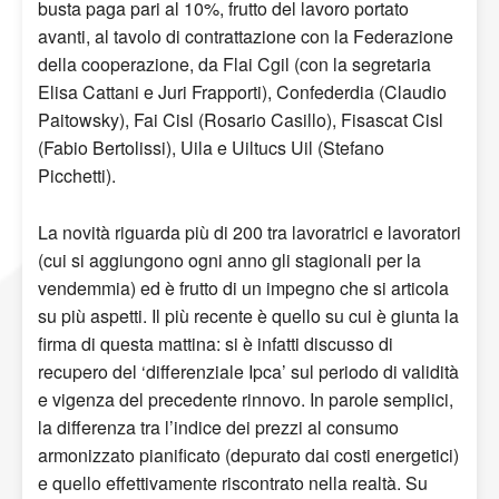
busta paga pari al 10%, frutto del lavoro portato
avanti, al tavolo di contrattazione con la Federazione
della cooperazione, da Flai Cgil (con la segretaria
Elisa Cattani e Juri Frapporti), Confederdia (Claudio
Paitowsky), Fai Cisl (Rosario Casillo), Fisascat Cisl
(Fabio Bertolissi), Uila e Uiltucs Uil (Stefano
Picchetti).
La novità riguarda più di 200 tra lavoratrici e lavoratori
(cui si aggiungono ogni anno gli stagionali per la
vendemmia) ed è frutto di un impegno che si articola
su più aspetti. Il più recente è quello su cui è giunta la
firma di questa mattina: si è infatti discusso di
recupero del ‘differenziale Ipca’ sul periodo di validità
e vigenza del precedente rinnovo. In parole semplici,
la differenza tra l’indice dei prezzi al consumo
armonizzato pianificato (depurato dai costi energetici)
e quello effettivamente riscontrato nella realtà. Su